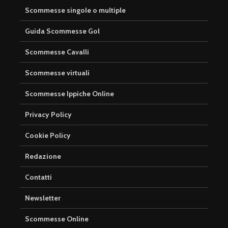
Scommesse singole o multiple
Guida Scommesse Gol
Scommesse Cavalli
Scommesse virtuali
Scommesse Ippiche Online
Privacy Policy
Cookie Policy
Redazione
Contatti
Newsletter
Scommesse Online