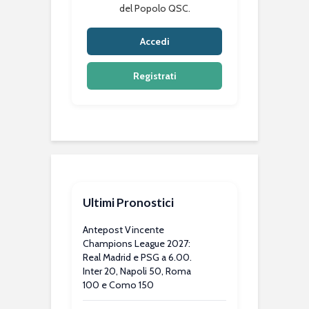
del Popolo QSC.
Accedi
Registrati
Ultimi Pronostici
Antepost Vincente
Champions League 2027:
Real Madrid e PSG a 6.00.
Inter 20, Napoli 50, Roma
100 e Como 150