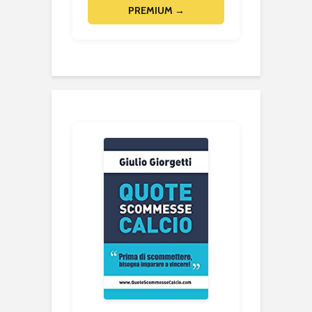
PREMIUM →