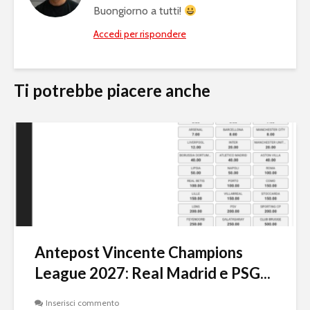
Buongiorno a tutti!
Accedi per rispondere
Ti potrebbe piacere anche
Antepost Vincente Champions
League 2027: Real Madrid e PSG...
Inserisci commento