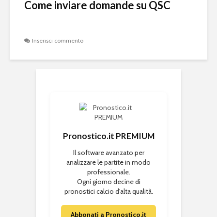
Come inviare domande su QSC
Inserisci commento
Pronostico.it PREMIUM
Il software avanzato per
analizzare le partite in modo
professionale.
Ogni giorno decine di
pronostici calcio d'alta qualità.
Abbonati a Pronostico.it