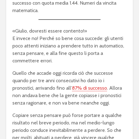
successo con quota media 1.44. Numeri da vincita
matematica.
«Giulio, dovresti essere contento!»
E invece no! Perché so bene cosa succede: gli utenti
poco attenti iniziano a prendere tutto in automatico,
senza pensare, e alla fine questo li porta a
commettere errori.
Quello che accade oggi ricorda ciò che successe
quando per tre anni consecutivi ho dato io i
pronostici, arrivando fino all’
87% di successo
. Allora
non andava bene che la gente copiasse i pronostici
senza ragionare, e non va bene neanche oggi.
Copiare senza pensare può forse portare a qualche
risultato nel breve periodo, ma nel medio-lungo
periodo conduce inevitabilmente a perdere. So che
per molti, abituati a perdere, già vincere qualche