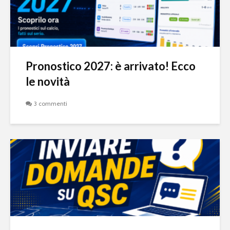
Pronostico 2027: è arrivato! Ecco
le novità
3 commenti