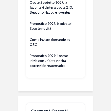
Quote Scudetto 2027: la
favorita è l’Inter a quota 2.10.
Seguono Napoli e Juventus.
Pronostico 2027: è arrivato!
Ecco le novità
Come inviare domande su
QSC
Pronostico 2027: il mese
inizia con un’altra vincita
potenziale matematica
Commenti Recenti