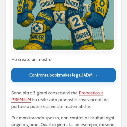
Ho creato un mostro!
Confronta bookmaker legali ADM →
Sono oltre 3 giorni consecutivi che
Pronostico.it
PREMIUM
ha realizzato pronostici così vincenti da
portare a potenziali vincite matematiche.
Pur monitorando spesso, non controllo i risultati ogni
singolo giorno. Quattro giorni fa, ad esempio, mi sono