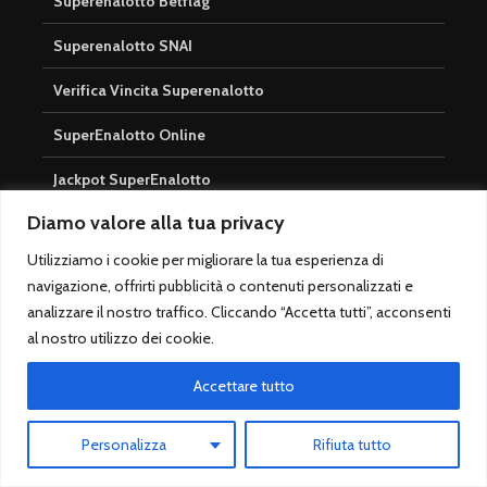
Superenalotto Betflag
Superenalotto SNAI
Verifica Vincita Superenalotto
SuperEnalotto Online
Jackpot SuperEnalotto
Diamo valore alla tua privacy
Domande frequenti SuperEnalotto
Utilizziamo i cookie per migliorare la tua esperienza di
navigazione, offrirti pubblicità o contenuti personalizzati e
Rapidi
analizzare il nostro traffico. Cliccando “Accetta tutti”, acconsenti
al nostro utilizzo dei cookie.
Scommesse Sportive
Accettare tutto
Serie A
Champions League
Personalizza
Rifiuta tutto
Migliori pronostici calcio