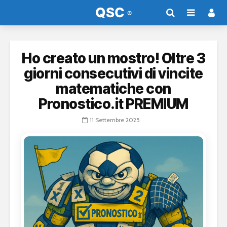
Ho creato un mostro! Oltre 3
giorni consecutivi di vincite
matematiche con
Pronostico.it PREMIUM
11 Settembre 2025