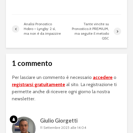
Analisi Pronostico
Tante vincite su
Hobro – Lyngby: 2 sì,
Pronostico.it PREMIUM,
ma non è da impazzire
ma seguite il metodo
QSC
1 commento
Per lasciare un commento è necessario
accedere
o
registrarsi gratuitamente
al sito. La registrazione ti
permette anche di ricevere ogni giorno la nostra
newsletter.
Giulio Giorgetti
11 Settembre 2025 alle 14:04