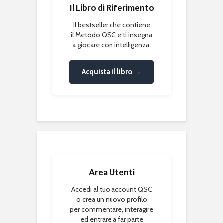
Il Libro di Riferimento
Il bestseller che contiene
il Metodo QSC e ti insegna
a giocare con intelligenza.
Acquista il libro →
Area Utenti
Accedi al tuo account QSC
o crea un nuovo profilo
per commentare, interagire
ed entrare a far parte