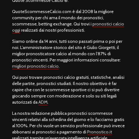
Quote Scommesse Calcio ®.
QuoteScommesseCalcio.com è dal 2008 la migliore
community per chi ama il mondo dei pronostici,
scommesse, betting exchange. Qui trovi i
pronostici calcio
oggi
realizzati dai nostri professionisti.
Siamo online da 14 anni, tutti sono passati prima o poi per
noi. L’amministratore storico del sito è Giulio Giorgetti, il
miglior pronosticatore calcio al mondo con l’87% di
pronostici vincenti. Per maggiori informazioni consultare:
migliori pronostici calcio
.
Qui puoi trovare pronostici calcio gratuiti, statistiche, analisi
delle partite, pronostici studiati. Il nostro obiettivo è far
capire che con le scommesse sportive ci si può divertire
giocando sempre con moderazione e solo su siti legali
autorizzati da
ADM
.
La nostra redazione pubblica pronostici scommesse
vincenti relativi alla schedina del giorno e lo facciamo gratis
al 100%. Per chi vuole un servizio professionale può invece
abbonarsi ai pronostici a pagamento di
Pronostico.it
realizzati tramite un’avanzata intelligenza artificiale.