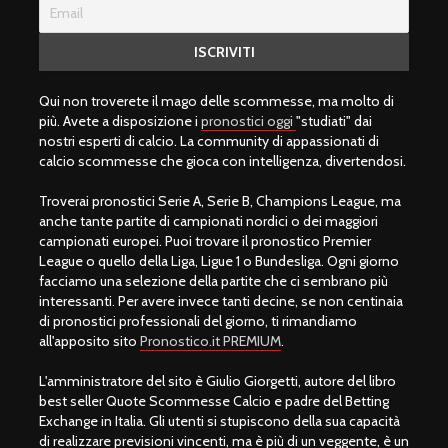
Qui non troverete il mago delle scommesse, ma molto di
più. Avete a disposizione i
pronostici oggi
"studiati" dai
nostri esperti di calcio. La community di appassionati di
calcio scommesse che gioca con intelligenza, divertendosi.
Troverai pronostici Serie A, Serie B, Champions League, ma
anche tante partite di campionati nordici o dei maggiori
campionati europei. Puoi trovare il pronostico Premier
League o quello della Liga, Ligue 1 o Bundesliga. Ogni giorno
facciamo una selezione della partite che ci sembrano più
interessanti. Per avere invece tanti decine, se non centinaia
di pronostici professionali del giorno, ti rimandiamo
all'apposito sito
Pronostico.it PREMIUM
.
L'amministratore del sito è Giulio Giorgetti, autore del libro
best seller Quote Scommesse Calcio e padre del Betting
Exchange in Italia. Gli utenti si stupiscono della sua capacità
di realizzare previsioni vincenti, ma è più di un veggente, è un