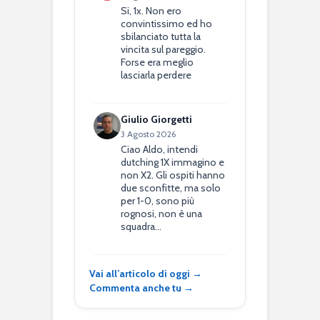
Si, 1x. Non ero
convintissimo ed ho
sbilanciato tutta la
vincita sul pareggio.
Forse era meglio
lasciarla perdere
Giulio Giorgetti
3 Agosto 2026
Ciao Aldo, intendi
dutching 1X immagino e
non X2. Gli ospiti hanno
due sconfitte, ma solo
per 1-0, sono più
rognosi, non è una
squadra…
Vai all’articolo di oggi →
Commenta anche tu →