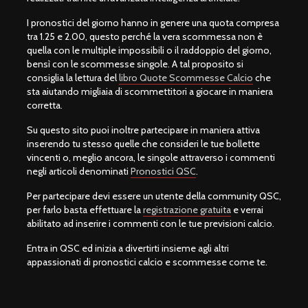
I pronostici del giorno hanno in genere una quota compresa
tra 1.25 e 2.00, questo perché la vera scommessa non è
quella con le multiple impossibili o il raddoppio del giorno,
bensì con le scommesse singole. A tal proposito si
consiglia la lettura del
libro Quote Scommesse Calcio
che
sta aiutando migliaia di scommettitori a giocare in maniera
corretta.
Su questo sito puoi inoltre partecipare in maniera attiva
inserendo tu stesso quelle che consideri le tue bollette
vincenti o, meglio ancora, le singole attraverso i commenti
negli articoli denominati
Pronostici QSC
.
Per partecipare devi essere un utente della community QSC,
per farlo basta effettuare la
registrazione gratuita
e verrai
abilitato ad inserire i commenti con le tue previsioni calcio.
Entra in QSC ed inizia a divertirti insieme agli altri
appassionati di pronostici calcio e scommesse come te.