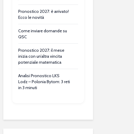
Pronostico 2027: è arrivato!
Ecco le novità
Come inviare domande su
QSC
Pronostico 2027: il mese
inizia con un’altra vincita
potenziale matematica
Analisi Pronostico LKS
Lodz – Polonia Bytom: 3 reti
in 3 minuti