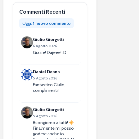
Commenti Recenti
Oggi:
1 nuovo commento
Giulio Giorgetti
6 Agosto 2026
Grazie! Dajeee! :D
Daniel Deana
5 Agosto 2026
Fantastico Giulio,
complimenti!
Giulio Giorgetti
5 Agosto 2026
Buongiorno a tutti!
Finalmente mi posso
godere anche io