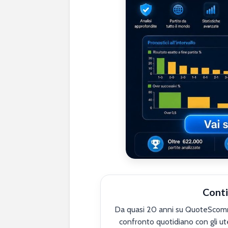
Conti
Da quasi 20 anni su QuoteScomme
confronto quotidiano con gli ute