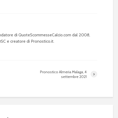
Fondatore di QuoteScommesseCalcio.com dal 2008,
C e creatore di Pronostico.it.
Pronostico Almeria Malaga, 4
settembre 2021