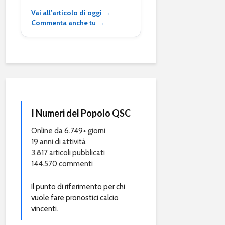
Vai all’articolo di oggi →
Commenta anche tu →
I Numeri del Popolo QSC
Online da 6.749+ giorni
19 anni di attività
3.817 articoli pubblicati
144.570 commenti
Il punto di riferimento per chi
vuole fare pronostici calcio
vincenti.