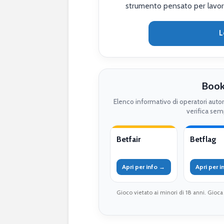
strumento pensato per lavor
L
Book
Elenco informativo di operatori auto
verifica semp
Betfair
Betflag
Apri per info →
Apri per 
Gioco vietato ai minori di 18 anni. Gioca