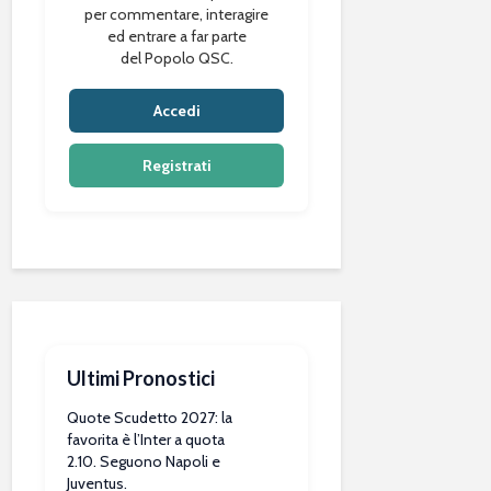
per commentare, interagire
ed entrare a far parte
del Popolo QSC.
Accedi
Registrati
Ultimi Pronostici
Quote Scudetto 2027: la
favorita è l’Inter a quota
2.10. Seguono Napoli e
Juventus.