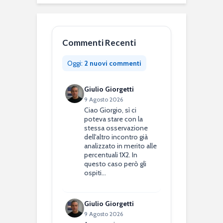
Commenti Recenti
Oggi:
2 nuovi commenti
Giulio Giorgetti
9 Agosto 2026
Ciao Giorgio, sì ci
poteva stare con la
stessa osservazione
dell'altro incontro già
analizzato in merito alle
percentuali 1X2. In
questo caso però gli
ospiti…
Giulio Giorgetti
9 Agosto 2026