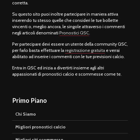
corretta.
Su questo sito puoi inoltre partecipare in maniera attiva
inserendo tu stesso quelle che consideri le tue bollette
vincenti o, meglio ancora, le singole attraverso i commenti
negli articoli denominati
Pronostici QSC
.
Per partecipare devi essere un utente della community QSC,
per farlo basta effettuare la
registrazione gratuita
e verrai
abilitato ad inserire i commenti con le tue previsioni calcio.
Entra in QSC ed inizia a divertirti insieme agli altri
appassionati di pronostici calcio e scommesse come te.
Primo Piano
Chi Siamo
Migliori pronostici calcio
Migliori siti scommesse