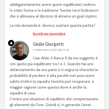
obbligatoriamente avere quote equilibrate) vedevo
lo stato forma e la tradizione “bestia nera”(indicatore
che si allineava al discorso di almeno un goal ospite).
La mia domanda è: dovevo scartare questa partita?
Accedi per rispondere
Giulio Giorgetti
9 Settembre 2025 alle 11:56
Ciao Aldo, il Banca X da me suggerito è
con quote più equilibrate tra 1 e 2. Quando hai uno
sbilanciamento da una parte e ti segna la sfavorita la
probabilità di perdere è alta perché non puoi uscire
subito inoltre la squadra favorita può recuperare, a
maggior ragione come questa dove è anche la
squadra di casa.
C’erano poi situazioni di equilibrio che compensavano
gli elementi da Over. Quindi sì, in generale l’avrei