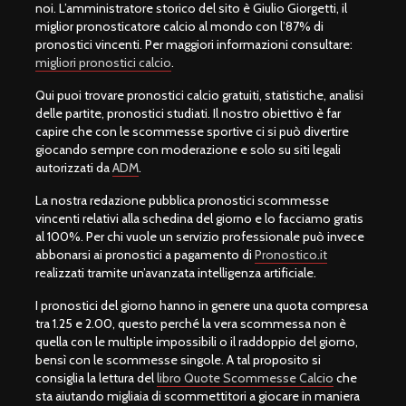
noi. L’amministratore storico del sito è Giulio Giorgetti, il
miglior pronosticatore calcio al mondo con l’87% di
pronostici vincenti. Per maggiori informazioni consultare:
migliori pronostici calcio
.
Qui puoi trovare pronostici calcio gratuiti, statistiche, analisi
delle partite, pronostici studiati. Il nostro obiettivo è far
capire che con le scommesse sportive ci si può divertire
giocando sempre con moderazione e solo su siti legali
autorizzati da
ADM
.
La nostra redazione pubblica pronostici scommesse
vincenti relativi alla schedina del giorno e lo facciamo gratis
al 100%. Per chi vuole un servizio professionale può invece
abbonarsi ai pronostici a pagamento di
Pronostico.it
realizzati tramite un’avanzata intelligenza artificiale.
I pronostici del giorno hanno in genere una quota compresa
tra 1.25 e 2.00, questo perché la vera scommessa non è
quella con le multiple impossibili o il raddoppio del giorno,
bensì con le scommesse singole. A tal proposito si
consiglia la lettura del
libro Quote Scommesse Calcio
che
sta aiutando migliaia di scommettitori a giocare in maniera