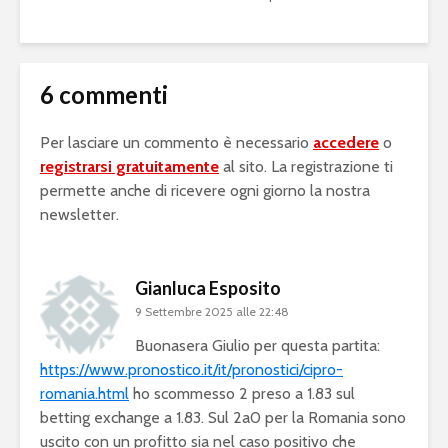
6 commenti
Per lasciare un commento è necessario
accedere
o
registrarsi gratuitamente
al sito. La registrazione ti
permette anche di ricevere ogni giorno la nostra
newsletter.
Gianluca Esposito
9 Settembre 2025 alle 22:48
Buonasera Giulio per questa partita:
https://www.pronostico.it/it/pronostici/cipro-
romania.html
ho scommesso 2 preso a 1.83 sul
betting exchange a 1.83. Sul 2a0 per la Romania sono
uscito con un profitto sia nel caso positivo che