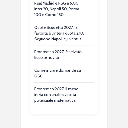
Real Madrid e PSG a 6.00.
Inter 20, Napoli 50, Roma
100 e Como 150
Quote Scudetto 2027: la
favorita è l’Inter a quota 2.10.
Seguono Napoli e Juventus.
Pronostico 2027: è arrivato!
Ecco le novità
Come inviare domande su
QSC
Pronostico 2027: il mese
inizia con un’altra vincita
potenziale matematica