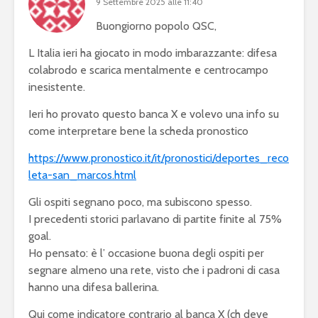
9 Settembre 2025 alle 11:40
Buongiorno popolo QSC,
L Italia ieri ha giocato in modo imbarazzante: difesa
colabrodo e scarica mentalmente e centrocampo
inesistente.
Ieri ho provato questo banca X e volevo una info su
come interpretare bene la scheda pronostico
https://www.pronostico.it/it/pronostici/deportes_reco
leta-san_marcos.html
Gli ospiti segnano poco, ma subiscono spesso.
I precedenti storici parlavano di partite finite al 75%
goal.
Ho pensato: è l’ occasione buona degli ospiti per
segnare almeno una rete, visto che i padroni di casa
hanno una difesa ballerina.
Qui come indicatore contrario al banca X (ch deve