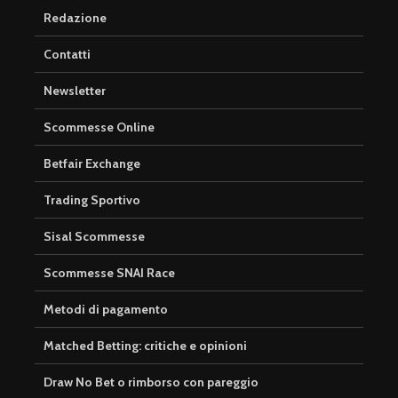
Redazione
Contatti
Newsletter
Scommesse Online
Betfair Exchange
Trading Sportivo
Sisal Scommesse
Scommesse SNAI Race
Metodi di pagamento
Matched Betting: critiche e opinioni
Draw No Bet o rimborso con pareggio