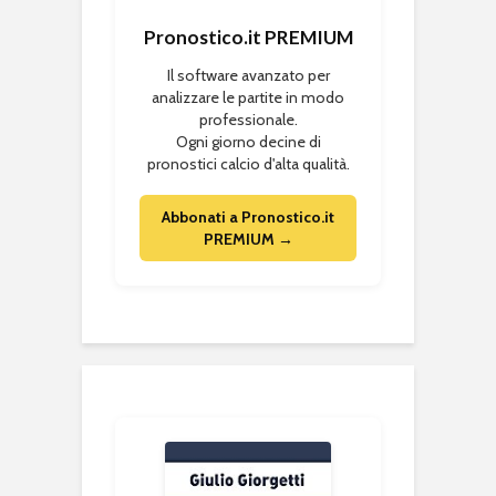
Pronostico.it PREMIUM
Il software avanzato per
analizzare le partite in modo
professionale.
Ogni giorno decine di
pronostici calcio d'alta qualità.
Abbonati a Pronostico.it
PREMIUM →