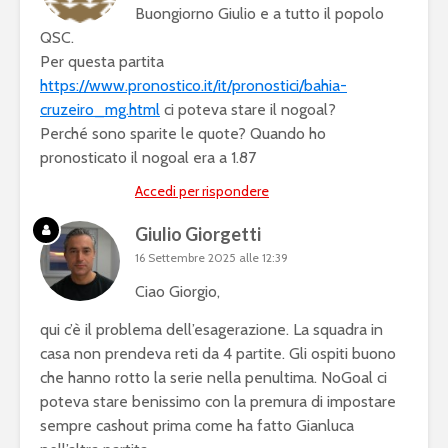
Buongiorno Giulio e a tutto il popolo
QSC.
Per questa partita
https://www.pronostico.it/it/pronostici/bahia-
cruzeiro_mg.html
ci poteva stare il nogoal?
Perché sono sparite le quote? Quando ho
pronosticato il nogoal era a 1.87
Accedi per rispondere
Giulio Giorgetti
16 Settembre 2025 alle 12:39
Ciao Giorgio,
qui c’è il problema dell’esagerazione. La squadra in
casa non prendeva reti da 4 partite. Gli ospiti buono
che hanno rotto la serie nella penultima. NoGoal ci
poteva stare benissimo con la premura di impostare
sempre cashout prima come ha fatto Gianluca