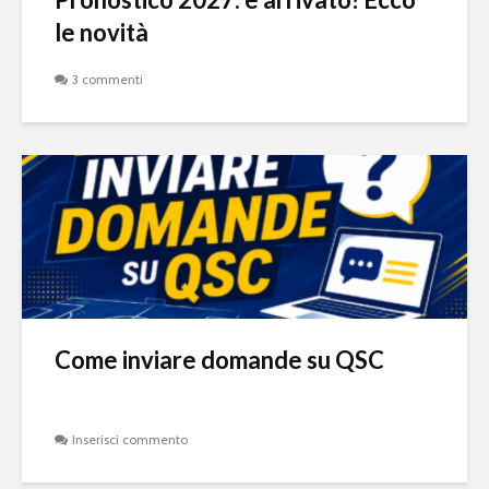
le novità
3 commenti
Come inviare domande su QSC
Inserisci commento