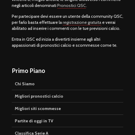
negli articoli denominati
Pronostici QSC
.
Per partecipare devi essere un utente della community QSC,
per farlo basta effettuare la
registrazione gratuita
e verrai
abilitato ad inserire i commenti con le tue previsioni calcio.
Entra in QSC ed inizia a divertirti insieme agli altri
appassionati di pronostici calcio e scommesse come te.
Primo Piano
Chi Siamo
Migliori pronostici calcio
Migliori siti scommesse
Partite di oggi in TV
Classifica Serie A