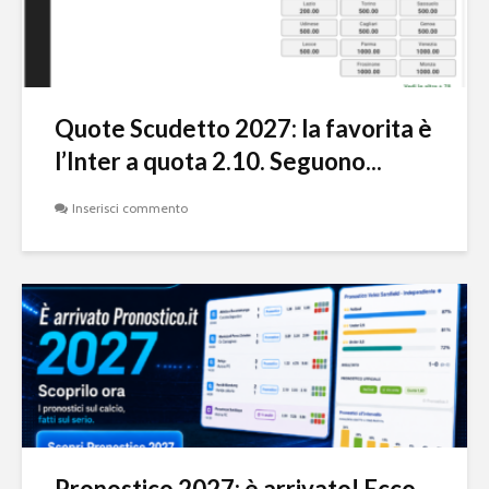
Quote Scudetto 2027: la favorita è
l’Inter a quota 2.10. Seguono...
Inserisci commento
Pronostico 2027: è arrivato! Ecco