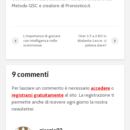
Metodo QSC e creatore di Pronostico.it.
L’importanza di giocare
Over 3,5 a 2.80 in
con intelligenza nelle
Atalanta-Lecce: ci
scommesse
poteva stare?
9 commenti
Per lasciare un commento è necessario
accedere
o
registrarsi gratuitamente
al sito. La registrazione ti
permette anche di ricevere ogni giorno la nostra
newsletter.