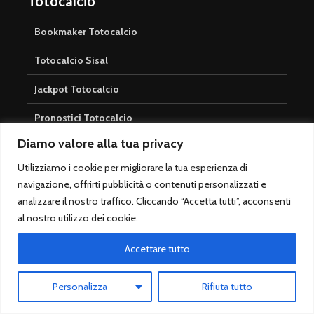
Totocalcio
Bookmaker Totocalcio
Totocalcio Sisal
Jackpot Totocalcio
Pronostici Totocalcio
Diamo valore alla tua privacy
Prossima Schedina Totocalcio
Utilizziamo i cookie per migliorare la tua esperienza di
Risultati Totocalcio
navigazione, offrirti pubblicità o contenuti personalizzati e
analizzare il nostro traffico. Cliccando “Accetta tutti”, acconsenti
Casinò
al nostro utilizzo dei cookie.
Casinò Online
Accettare tutto
Roulette Guida
Personalizza
Rifiuta tutto
Probabilità di Vincita Roulette