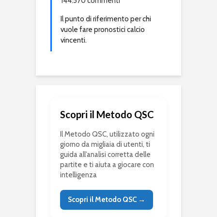
144.570 commenti
Il punto di riferimento per chi
vuole fare pronostici calcio
vincenti.
Scopri il Metodo QSC
Il Metodo QSC, utilizzato ogni
giorno da migliaia di utenti, ti
guida all’analisi corretta delle
partite e ti aiuta a giocare con
intelligenza
Scopri il Metodo QSC →