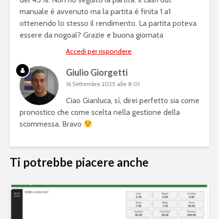
manuale è avvenuto ma la partita è finita 1 a1
ottenendo lo stesso il rendimento. La partita poteva
essere da nogoal? Grazie e buona giornata
Accedi per rispondere
Giulio Giorgetti
16 Settembre 2025 alle 8:01
Ciao Gianluca, sì, direi perfetto sia come
pronostico che come scelta nella gestione della
scommessa. Bravo
Ti potrebbe piacere anche