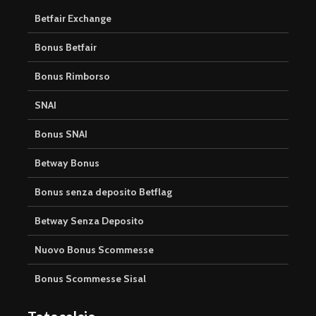
Betfair Exchange
Bonus Betfair
Bonus Rimborso
SNAI
Bonus SNAI
Betway Bonus
Bonus senza deposito Betflag
Betway Senza Deposito
Nuovo Bonus Scommesse
Bonus Scommesse Sisal