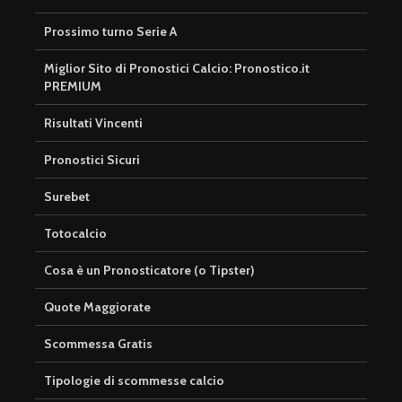
Prossimo turno Serie A
Miglior Sito di Pronostici Calcio: Pronostico.it
PREMIUM
Risultati Vincenti
Pronostici Sicuri
Surebet
Totocalcio
Cosa è un Pronosticatore (o Tipster)
Quote Maggiorate
Scommessa Gratis
Tipologie di scommesse calcio