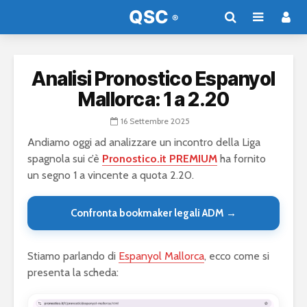
Analisi Pronostico Espanyol
Mallorca: 1 a 2.20
16 Settembre 2025
Andiamo oggi ad analizzare un incontro della Liga
spagnola sui c’è
Pronostico.it PREMIUM
ha fornito
un segno 1 a vincente a quota 2.20.
Confronta bookmaker legali ADM →
Stiamo parlando di
Espanyol Mallorca
, ecco come si
presenta la scheda: