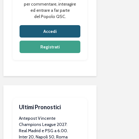
per commentare, interagire
ed entrare a far parte
del Popolo QSC.
Accedi
Registrati
Ultimi Pronostici
Antepost Vincente
Champions League 2027:
Real Madrid e PSG a 6.00.
Inter 20, Napoli 50, Roma