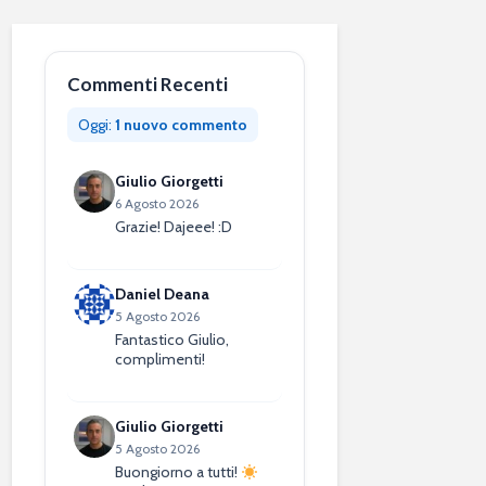
Commenti Recenti
Oggi:
1 nuovo commento
Giulio Giorgetti
6 Agosto 2026
Grazie! Dajeee! :D
Daniel Deana
5 Agosto 2026
Fantastico Giulio,
complimenti!
Giulio Giorgetti
5 Agosto 2026
Buongiorno a tutti!