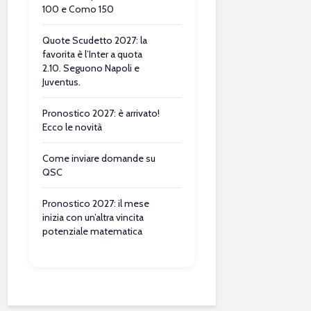
100 e Como 150
Quote Scudetto 2027: la
favorita è l’Inter a quota
2.10. Seguono Napoli e
Juventus.
Pronostico 2027: è arrivato!
Ecco le novità
Come inviare domande su
QSC
Pronostico 2027: il mese
inizia con un’altra vincita
potenziale matematica