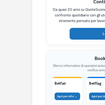
Conti
Da quasi 20 anni su QuoteScomme
confronto quotidiano con gli ute
strumento pensato per lavor
L
Book
Elenco informativo di operatori auto
verifica semp
Betfair
Betflag
Apri per info →
Apri per 