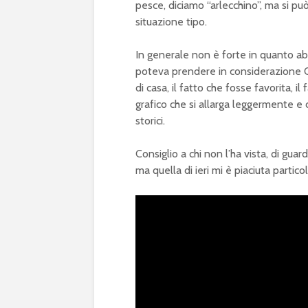
pesce, diciamo “arlecchino”, ma si p
situazione tipo.
In generale non è forte in quanto a
poteva prendere in considerazione Ov
di casa, il fatto che fosse favorita, il
grafico che si allarga leggermente e
storici.
Consiglio a chi non l’ha vista, di guard
ma quella di ieri mi è piaciuta partic