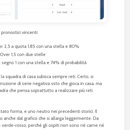
 pronostici vincenti:
ver 2,5 a quota 1.85 con una stella e 80%
 Over 1,5 con due stelle
 segno 1 con una stella e 74% di probabilità
la squadra di casa subisca sempre reti. Certo, si
uzione di serie negativa vsto che gioca in casa, ma
ra che pensa soprattutto a realizzare più reti
tato forma, e uno neutro nei precedenti storici. Il
to anche dal grafico che si allarga leggermente. Da
 verde-rosso, perché gli ospiti non sono né carne né