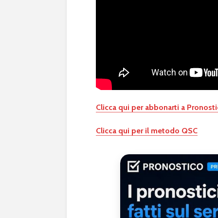
Clicca qui per abbonarti a Pronos
Clicca qui per il metodo QSC