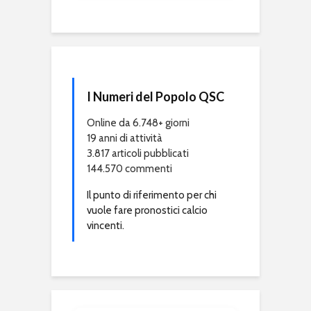
I Numeri del Popolo QSC
Online da 6.748+ giorni
19 anni di attività
3.817 articoli pubblicati
144.570 commenti
Il punto di riferimento per chi
vuole fare pronostici calcio
vincenti.