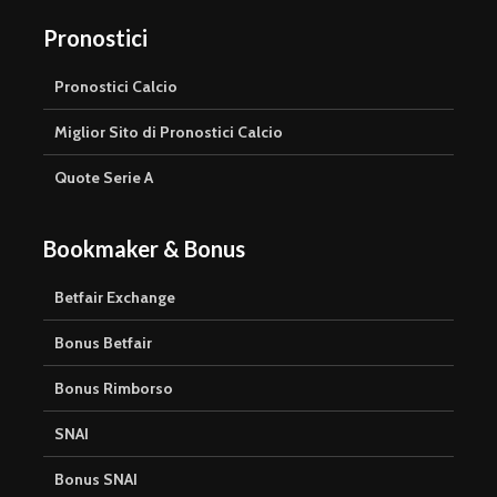
Pronostici
Pronostici Calcio
Miglior Sito di Pronostici Calcio
Quote Serie A
Bookmaker & Bonus
Betfair Exchange
Bonus Betfair
Bonus Rimborso
SNAI
Bonus SNAI