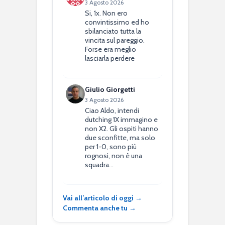
3 Agosto 2026
Si, 1x. Non ero
convintissimo ed ho
sbilanciato tutta la
vincita sul pareggio.
Forse era meglio
lasciarla perdere
Giulio Giorgetti
3 Agosto 2026
Ciao Aldo, intendi
dutching 1X immagino e
non X2. Gli ospiti hanno
due sconfitte, ma solo
per 1-0, sono più
rognosi, non è una
squadra…
Vai all’articolo di oggi →
Commenta anche tu →