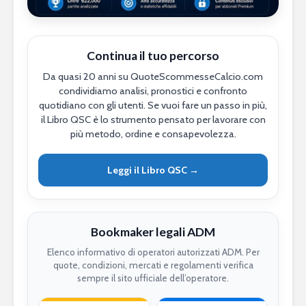
Continua il tuo percorso
Da quasi 20 anni su QuoteScommesseCalcio.com
condividiamo analisi, pronostici e confronto
quotidiano con gli utenti. Se vuoi fare un passo in più,
il Libro QSC è lo strumento pensato per lavorare con
più metodo, ordine e consapevolezza.
Leggi il Libro QSC →
Bookmaker legali ADM
Elenco informativo di operatori autorizzati ADM. Per
quote, condizioni, mercati e regolamenti verifica
sempre il sito ufficiale dell’operatore.