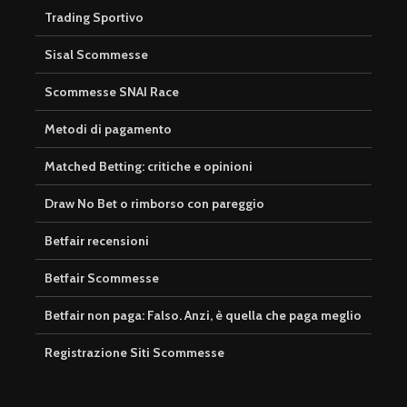
Trading Sportivo
Sisal Scommesse
Scommesse SNAI Race
Metodi di pagamento
Matched Betting: critiche e opinioni
Draw No Bet o rimborso con pareggio
Betfair recensioni
Betfair Scommesse
Betfair non paga: Falso. Anzi, è quella che paga meglio
Registrazione Siti Scommesse