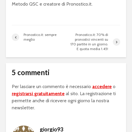
Metodo QSC e creatore di Pronostico.it.
Pronostico.it: sempre
Pronostico.it: 70% di
meglio
pronostici vincenti su
170 partite in un giorno.
E quota media 1.45!
5 commenti
Per lasciare un commento è necessario
accedere
o
registrarsi gratuitamente
al sito. La registrazione ti
permette anche di ricevere ogni giorno la nostra
newsletter.
giorgio93