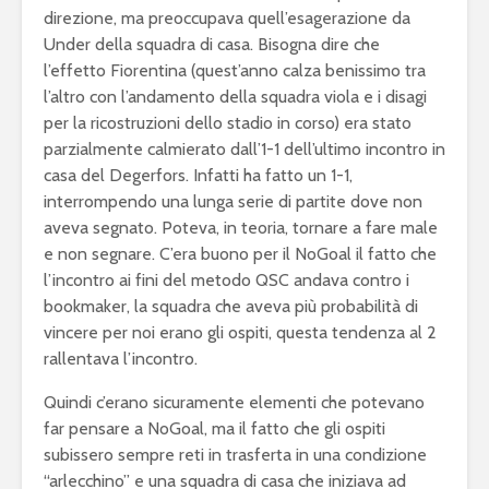
direzione, ma preoccupava quell’esagerazione da
Under della squadra di casa. Bisogna dire che
l’effetto Fiorentina (quest’anno calza benissimo tra
l’altro con l’andamento della squadra viola e i disagi
per la ricostruzioni dello stadio in corso) era stato
parzialmente calmierato dall’1-1 dell’ultimo incontro in
casa del Degerfors. Infatti ha fatto un 1-1,
interrompendo una lunga serie di partite dove non
aveva segnato. Poteva, in teoria, tornare a fare male
e non segnare. C’era buono per il NoGoal il fatto che
l’incontro ai fini del metodo QSC andava contro i
bookmaker, la squadra che aveva più probabilità di
vincere per noi erano gli ospiti, questa tendenza al 2
rallentava l’incontro.
Quindi c’erano sicuramente elementi che potevano
far pensare a NoGoal, ma il fatto che gli ospiti
subissero sempre reti in trasferta in una condizione
“arlecchino” e una squadra di casa che iniziava ad