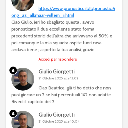
https://www.pronostico.it/it/pronostici/j
ong_az_alkmaar-willem_ii.html
Ciao Giulio, ieri ho sbagliato questa , avevo
pronosticato il due eccellente stato forma
precedenti storici dell’altra che arrivavano al 50% e
poi comunque la mia squadra ospite fuori casa
andava bene ; aspetto la tua analisi, grazie
Accedi per rispondere
Giulio Giorgetti
21 Ottobre 2025 alle 13:02
Ciao Beatrice, già ti ho detto che non
puoi giocare un 2 se hai percentuali 1X2 non adatte.
Rivedi il capitolo del 2.
Giulio Giorgetti
21 Ottobre 2025 alle 10:04