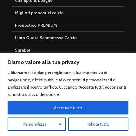
Champions League
Migliori pronostici calcio
Pronostico PREMIUM
Libro Quote Scommesse Calcio
Surebet
Diamo valore alla tua privacy
Cosa sono i Pronostici Aperti?
Utilizziamo i cookie per migliorare la tua esperienza di
Cosa sono i Pronostici Calcistici
navigazione, offrirti pubblicità o contenuti personalizzati e
analizzare il nostro traffico. Cliccando “Accetta tutti”, acconsenti
Pronostici tutto l’anno
al nostro utilizzo dei cookie.
Accettare tutto
Login
Personalizza
Rifiuta tutto
Registrati