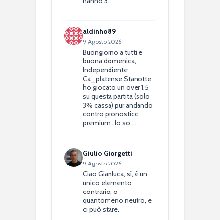
hanno 3…
aldinho89
9 Agosto 2026
Buongiorno a tutti e
buona domenica,
Independiente
Ca_platense Stanotte
ho giocato un over 1,5
su questa partita (solo
3% cassa) pur andando
contro pronostico
premium...lo so,…
Giulio Giorgetti
9 Agosto 2026
Ciao Gianluca, sì, è un
unico elemento
contrario, o
quantomeno neutro, e
ci può stare.