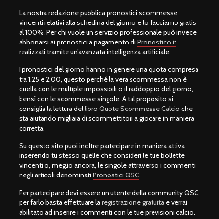
La nostra redazione pubblica pronostici scommesse
vincenti relativi alla schedina del giorno e lo facciamo gratis
al 100%. Per chi vuole un servizio professionale può invece
abbonarsi ai pronostici a pagamento di
Pronostico.it
realizzati tramite un’avanzata intelligenza artificiale.
I pronostici del giorno hanno in genere una quota compresa
tra 1.25 e 2.00, questo perché la vera scommessa non è
quella con le multiple impossibili o il raddoppio del giorno,
bensì con le scommesse singole. A tal proposito si
consiglia la lettura del
libro Quote Scommesse Calcio
che
sta aiutando migliaia di scommettitori a giocare in maniera
corretta.
Su questo sito puoi inoltre partecipare in maniera attiva
inserendo tu stesso quelle che consideri le tue bollette
vincenti o, meglio ancora, le singole attraverso i commenti
negli articoli denominati
Pronostici QSC
.
Per partecipare devi essere un utente della community QSC,
per farlo basta effettuare la
registrazione gratuita
e verrai
abilitato ad inserire i commenti con le tue previsioni calcio.