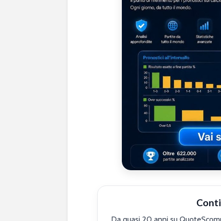
Conti
Da quasi 20 anni su QuoteScomme