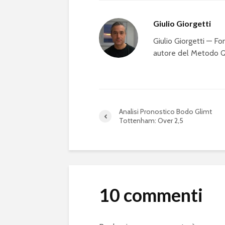
Giulio Giorgetti
Giulio Giorgetti — 
autore del Metodo QS
Analisi Pronostico Bodo Glimt
Tottenham: Over 2,5
10 commenti