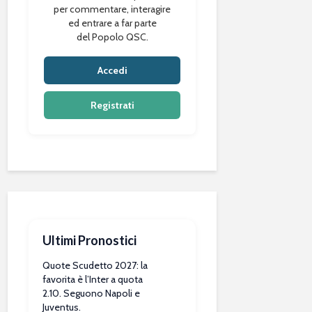
per commentare, interagire
ed entrare a far parte
del Popolo QSC.
Accedi
Registrati
Ultimi Pronostici
Quote Scudetto 2027: la
favorita è l’Inter a quota
2.10. Seguono Napoli e
Juventus.