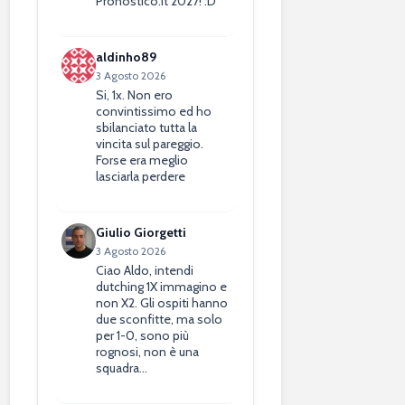
Pronostico.it 2027! :D
aldinho89
3 Agosto 2026
Si, 1x. Non ero
convintissimo ed ho
sbilanciato tutta la
vincita sul pareggio.
Forse era meglio
lasciarla perdere
Giulio Giorgetti
3 Agosto 2026
Ciao Aldo, intendi
dutching 1X immagino e
non X2. Gli ospiti hanno
due sconfitte, ma solo
per 1-0, sono più
rognosi, non è una
squadra…