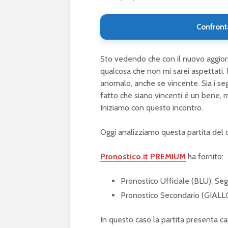
Confront
Sto vedendo che con il nuovo aggior
qualcosa che non mi sarei aspettati. 
anomalo, anche se vincente. Sia i segn
fatto che siano vincenti è un bene, 
Iniziamo con questo incontro.
Oggi analizziamo questa partita del 
Pronostico.it PREMIUM
ha fornito:
Pronostico Ufficiale (BLU): Se
Pronostico Secondario (GIALLO
In questo caso la partita presenta c