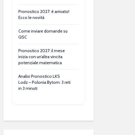
Pronostico 2027: è arrivato!
Ecco le novità
Come inviare domande su
QSC
Pronostico 2027: il mese
inizia con un’altra vincita
potenziale matematica
Analisi Pronostico LKS
Lodz – Polonia Bytom: 3 reti
in 3 minuti