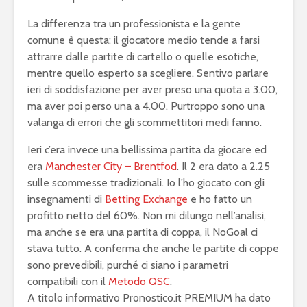
La differenza tra un professionista e la gente
comune è questa: il giocatore medio tende a farsi
attrarre dalle partite di cartello o quelle esotiche,
mentre quello esperto sa scegliere. Sentivo parlare
ieri di soddisfazione per aver preso una quota a 3.00,
ma aver poi perso una a 4.00. Purtroppo sono una
valanga di errori che gli scommettitori medi fanno.
Ieri c’era invece una bellissima partita da giocare ed
era
Manchester City – Brentfod
. Il 2 era dato a 2.25
sulle scommesse tradizionali. Io l’ho giocato con gli
insegnamenti di
Betting Exchange
e ho fatto un
profitto netto del 60%. Non mi dilungo nell’analisi,
ma anche se era una partita di coppa, il NoGoal ci
stava tutto. A conferma che anche le partite di coppe
sono prevedibili, purché ci siano i parametri
compatibili con il
Metodo QSC
.
A titolo informativo Pronostico.it PREMIUM ha dato