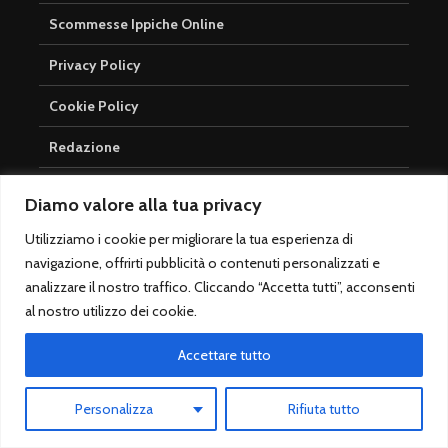
Scommesse Ippiche Online
Privacy Policy
Cookie Policy
Redazione
Contatti
Diamo valore alla tua privacy
Newsletter
Utilizziamo i cookie per migliorare la tua esperienza di
navigazione, offrirti pubblicità o contenuti personalizzati e
Scommesse Online
analizzare il nostro traffico. Cliccando “Accetta tutti”, acconsenti
al nostro utilizzo dei cookie.
Betfair Exchange
Trading Sportivo
Accettare tutto
Sisal Scommesse
Personalizza
Rifiuta tutto
Scommesse SNAI Race