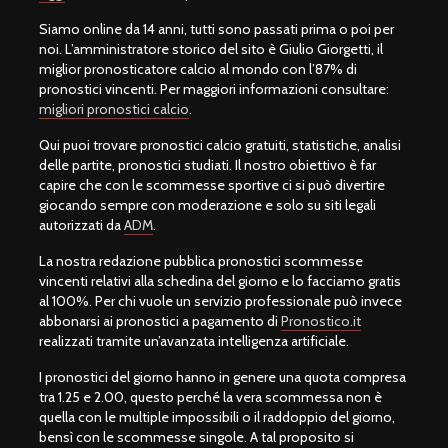
Siamo online da 14 anni, tutti sono passati prima o poi per
noi. L’amministratore storico del sito è Giulio Giorgetti, il
miglior pronosticatore calcio al mondo con l’87% di
pronostici vincenti. Per maggiori informazioni consultare:
migliori pronostici calcio
.
Qui puoi trovare pronostici calcio gratuiti, statistiche, analisi
delle partite, pronostici studiati. Il nostro obiettivo è far
capire che con le scommesse sportive ci si può divertire
giocando sempre con moderazione e solo su siti legali
autorizzati da
ADM
.
La nostra redazione pubblica pronostici scommesse
vincenti relativi alla schedina del giorno e lo facciamo gratis
al 100%. Per chi vuole un servizio professionale può invece
abbonarsi ai pronostici a pagamento di
Pronostico.it
realizzati tramite un’avanzata intelligenza artificiale.
I pronostici del giorno hanno in genere una quota compresa
tra 1.25 e 2.00, questo perché la vera scommessa non è
quella con le multiple impossibili o il raddoppio del giorno,
bensì con le scommesse singole. A tal proposito si