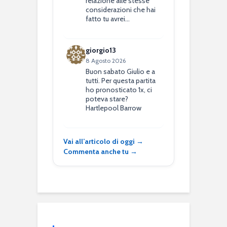
relazione alle stesse
considerazioni che hai
fatto tu avrei…
giorgio13
8 Agosto 2026
Buon sabato Giulio e a
tutti. Per questa partita
ho pronosticato 1x, ci
poteva stare?
Hartlepool Barrow
Vai all’articolo di oggi →
Commenta anche tu →