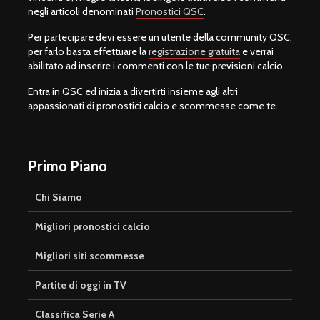
negli articoli denominati
Pronostici QSC
.
Per partecipare devi essere un utente della community QSC,
per farlo basta effettuare la
registrazione gratuita
e verrai
abilitato ad inserire i commenti con le tue previsioni calcio.
Entra in QSC ed inizia a divertirti insieme agli altri
appassionati di pronostici calcio e scommesse come te.
Primo Piano
Chi Siamo
Migliori pronostici calcio
Migliori siti scommesse
Partite di oggi in TV
Classifica Serie A