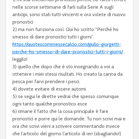
nelle scorse settimane di farli sulla Serie A sugli
anticipi, sono stati tutti vincenti e ora volete di nuovo
pronostici
2) ma non funziona così. Qui ho scritto “Perché ho
smesso di dare pronostici tutti i giorni”
https://quotescommessecalcio.com/giulio-giorgetti-
perche-ho-smesso-di-dare-pronostici-tutti-i-giorni/
.
leggilo!
3) quello che dopo che è sto insegnando a voi a
ottenere i miei stessi risultati. Ho creato la canna da
pesca per farvi prendere i pesci.
4) dovete evitare di essere automi
5) se segui le dirette vedrai che spesso comunque
ogni tanto qualche pronostico esce
6) rimane il fatto che la cosa principale è fare
pronostici e porre qui le domande. Tu non scrivi mai e
ora che scrivi vieni a scrivere commentando invece
che l’articolo del giorno l’articolo di ieri (sbagliando!)