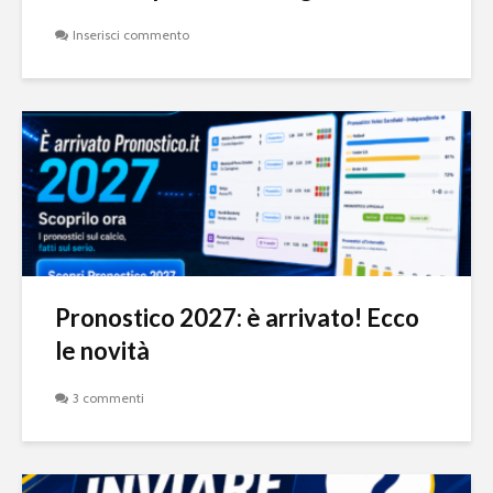
Inserisci commento
Pronostico 2027: è arrivato! Ecco
le novità
3 commenti