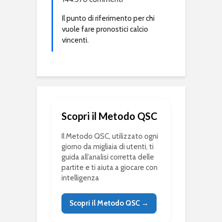
Il punto di riferimento per chi
vuole fare pronostici calcio
vincenti.
Scopri il Metodo QSC
Il Metodo QSC, utilizzato ogni
giorno da migliaia di utenti, ti
guida all’analisi corretta delle
partite e ti aiuta a giocare con
intelligenza
Scopri il Metodo QSC →