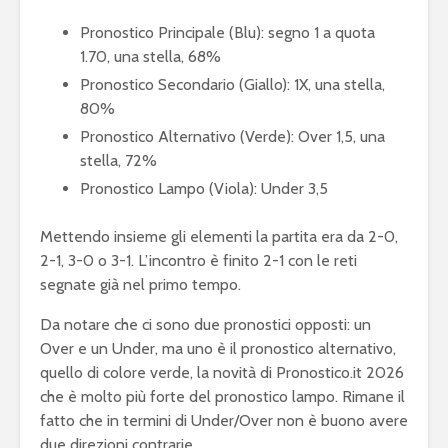
Pronostico Principale (Blu): segno 1 a quota
1.70, una stella, 68%
Pronostico Secondario (Giallo): 1X, una stella,
80%
Pronostico Alternativo (Verde): Over 1,5, una
stella, 72%
Pronostico Lampo (Viola): Under 3,5
Mettendo insieme gli elementi la partita era da 2-0,
2-1, 3-0 o 3-1. L’incontro è finito 2-1 con le reti
segnate già nel primo tempo.
Da notare che ci sono due pronostici opposti: un
Over e un Under, ma uno è il pronostico alternativo,
quello di colore verde, la novità di Pronostico.it 2026
che è molto più forte del pronostico lampo. Rimane il
fatto che in termini di Under/Over non è buono avere
due direzioni contrarie.