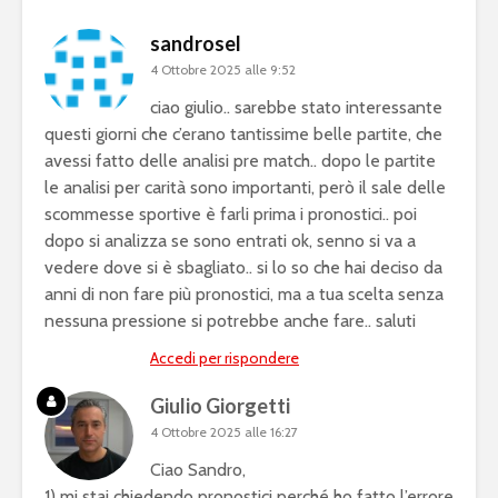
sandrosel
4 Ottobre 2025 alle 9:52
ciao giulio.. sarebbe stato interessante
questi giorni che c’erano tantissime belle partite, che
avessi fatto delle analisi pre match.. dopo le partite
le analisi per carità sono importanti, però il sale delle
scommesse sportive è farli prima i pronostici.. poi
dopo si analizza se sono entrati ok, senno si va a
vedere dove si è sbagliato.. si lo so che hai deciso da
anni di non fare più pronostici, ma a tua scelta senza
nessuna pressione si potrebbe anche fare.. saluti
Accedi per rispondere
Giulio Giorgetti
4 Ottobre 2025 alle 16:27
Ciao Sandro,
1) mi stai chiedendo pronostici perché ho fatto l’errore