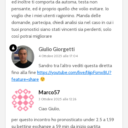
ed inoltre ti comporta da automa, testa non
pensante, ed è proprio quello che volio evitare. Io
voglio che i miei utenti ragionino. Manda delle
domande, partecipa, chiedi analisi sia nel caso in cui i
tuoi pronostici siano stati vincenti sia perdenti, solo
così potrai migliorare
Giulio Giorgetti
4 Ottobre 2025 alle 17:04
Sandro tra l’altro vediti questa diretta
fino alla fine
https://youtube.com/live/lIijpFsmxBU?
feature=share
Marco57
3 Ottobre 2025 alle 12:26
Ciao Giulio,
per questo incontro ho pronosticato under 2.5 a 1,59
su betting exchange a 59 min da inizio partita