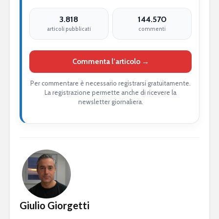
3.818
144.570
articoli pubblicati
commenti
Commenta l’articolo →
Per commentare è necessario registrarsi gratuitamente.
La registrazione permette anche di ricevere la
newsletter giornaliera.
Giulio Giorgetti