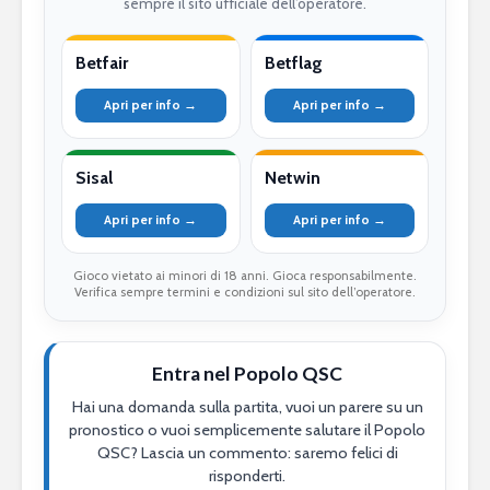
sempre il sito ufficiale dell’operatore.
Betfair
Betflag
Apri per info →
Apri per info →
Sisal
Netwin
Apri per info →
Apri per info →
Gioco vietato ai minori di 18 anni. Gioca responsabilmente.
Verifica sempre termini e condizioni sul sito dell’operatore.
Entra nel Popolo QSC
Hai una domanda sulla partita, vuoi un parere su un
pronostico o vuoi semplicemente salutare il Popolo
QSC? Lascia un commento: saremo felici di
risponderti.