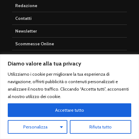
Redazione
Contatti
Newsletter
Scommesse Online
Betfair Exchange
Diamo valore alla tua privacy
Trading Sportivo
Utilizziamo i cookie per migliorare la tua esperienza di
navigazione, offrirti pubblicità o contenuti personalizzati e
Sisal Scommesse
analizzare il nostro traffico. Cliccando “Accetta tutti”, acconsenti
Scommesse SNAI Race
al nostro utilizzo dei cookie.
Metodi di pagamento
Accettare tutto
Matched Betting: critiche e opinioni
Personalizza
Rifiuta tutto
Draw No Bet o rimborso con pareggio