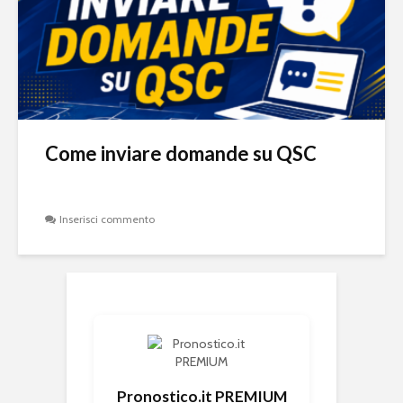
Come inviare domande su QSC
Inserisci commento
Pronostico.it PREMIUM