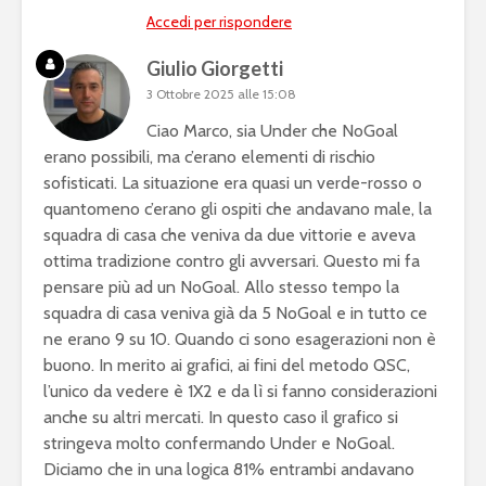
Accedi per rispondere
Giulio Giorgetti
3 Ottobre 2025 alle 15:08
Ciao Marco, sia Under che NoGoal
erano possibili, ma c’erano elementi di rischio
sofisticati. La situazione era quasi un verde-rosso o
quantomeno c’erano gli ospiti che andavano male, la
squadra di casa che veniva da due vittorie e aveva
ottima tradizione contro gli avversari. Questo mi fa
pensare più ad un NoGoal. Allo stesso tempo la
squadra di casa veniva già da 5 NoGoal e in tutto ce
ne erano 9 su 10. Quando ci sono esagerazioni non è
buono. In merito ai grafici, ai fini del metodo QSC,
l’unico da vedere è 1X2 e da lì si fanno considerazioni
anche su altri mercati. In questo caso il grafico si
stringeva molto confermando Under e NoGoal.
Diciamo che in una logica 81% entrambi andavano