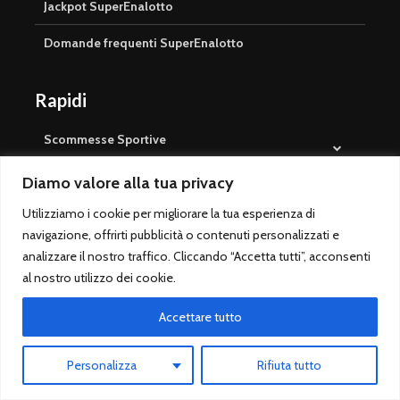
Jackpot SuperEnalotto
Domande frequenti SuperEnalotto
Rapidi
Scommesse Sportive
Serie A
Diamo valore alla tua privacy
Champions League
Utilizziamo i cookie per migliorare la tua esperienza di
navigazione, offrirti pubblicità o contenuti personalizzati e
Migliori pronostici calcio
analizzare il nostro traffico. Cliccando “Accetta tutti”, acconsenti
al nostro utilizzo dei cookie.
Pronostico PREMIUM
Accettare tutto
Libro Quote Scommesse Calcio
Surebet
Personalizza
Rifiuta tutto
Cosa sono i Pronostici Aperti?