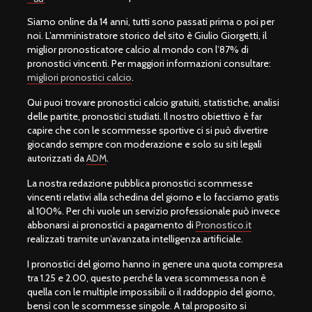
Siamo online da 14 anni, tutti sono passati prima o poi per
noi. L’amministratore storico del sito è Giulio Giorgetti, il
miglior pronosticatore calcio al mondo con l’87% di
pronostici vincenti. Per maggiori informazioni consultare:
migliori pronostici calcio
.
Qui puoi trovare pronostici calcio gratuiti, statistiche, analisi
delle partite, pronostici studiati. Il nostro obiettivo è far
capire che con le scommesse sportive ci si può divertire
giocando sempre con moderazione e solo su siti legali
autorizzati da
ADM
.
La nostra redazione pubblica pronostici scommesse
vincenti relativi alla schedina del giorno e lo facciamo gratis
al 100%. Per chi vuole un servizio professionale può invece
abbonarsi ai pronostici a pagamento di
Pronostico.it
realizzati tramite un’avanzata intelligenza artificiale.
I pronostici del giorno hanno in genere una quota compresa
tra 1.25 e 2.00, questo perché la vera scommessa non è
quella con le multiple impossibili o il raddoppio del giorno,
bensì con le scommesse singole. A tal proposito si