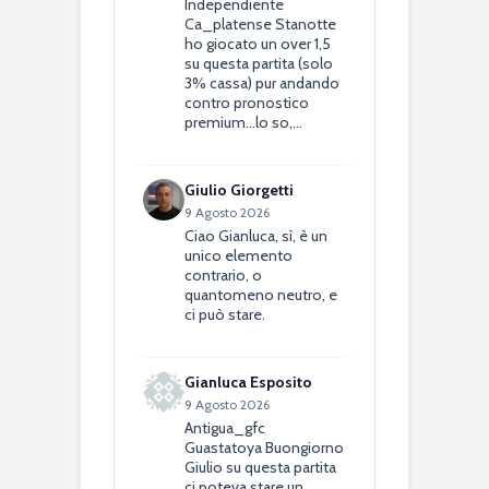
Independiente
Ca_platense Stanotte
ho giocato un over 1,5
su questa partita (solo
3% cassa) pur andando
contro pronostico
premium...lo so,…
Giulio Giorgetti
9 Agosto 2026
Ciao Gianluca, sì, è un
unico elemento
contrario, o
quantomeno neutro, e
ci può stare.
Gianluca Esposito
9 Agosto 2026
Antigua_gfc
Guastatoya Buongiorno
Giulio su questa partita
ci poteva stare un