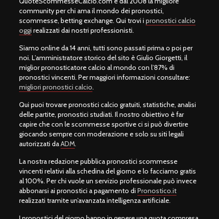
QuoteScommesseCalcio.com è dal 2008 la migliore
community per chi ama il mondo dei pronostici,
scommesse, betting exchange. Qui trovi i
pronostici calcio
oggi
realizzati dai nostri professionisti.
Siamo online da 14 anni, tutti sono passati prima o poi per
noi. L’amministratore storico del sito è Giulio Giorgetti, il
miglior pronosticatore calcio al mondo con l’87% di
pronostici vincenti. Per maggiori informazioni consultare:
migliori pronostici calcio
.
Qui puoi trovare pronostici calcio gratuiti, statistiche, analisi
delle partite, pronostici studiati. Il nostro obiettivo è far
capire che con le scommesse sportive ci si può divertire
giocando sempre con moderazione e solo su siti legali
autorizzati da
ADM
.
La nostra redazione pubblica pronostici scommesse
vincenti relativi alla schedina del giorno e lo facciamo gratis
al 100%. Per chi vuole un servizio professionale può invece
abbonarsi ai pronostici a pagamento di
Pronostico.it
realizzati tramite un’avanzata intelligenza artificiale.
I pronostici del giorno hanno in genere una quota compresa