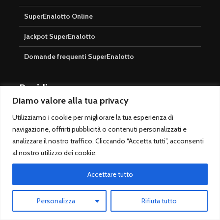
SuperEnalotto Online
Jackpot SuperEnalotto
Domande frequenti SuperEnalotto
Rapidi
Diamo valore alla tua privacy
Scommesse Sportive
Utilizziamo i cookie per migliorare la tua esperienza di
navigazione, offrirti pubblicità o contenuti personalizzati e
Serie A
analizzare il nostro traffico. Cliccando “Accetta tutti”, acconsenti
Champions League
al nostro utilizzo dei cookie.
Migliori pronostici calcio
Accettare tutto
Pronostico PREMIUM
Personalizza
Rifiuta tutto
Libro Quote Scommesse Calcio