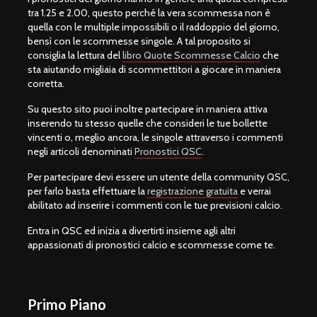
tra 1.25 e 2.00, questo perché la vera scommessa non è
quella con le multiple impossibili o il raddoppio del giorno,
bensì con le scommesse singole. A tal proposito si
consiglia la lettura del
libro Quote Scommesse Calcio
che
sta aiutando migliaia di scommettitori a giocare in maniera
corretta.
Su questo sito puoi inoltre partecipare in maniera attiva
inserendo tu stesso quelle che consideri le tue bollette
vincenti o, meglio ancora, le singole attraverso i commenti
negli articoli denominati
Pronostici QSC
.
Per partecipare devi essere un utente della community QSC,
per farlo basta effettuare la
registrazione gratuita
e verrai
abilitato ad inserire i commenti con le tue previsioni calcio.
Entra in QSC ed inizia a divertirti insieme agli altri
appassionati di pronostici calcio e scommesse come te.
Primo Piano