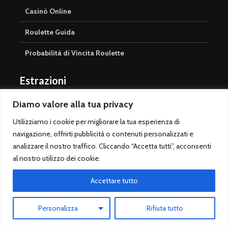
Casinò Online
Roulette Guida
Probabilità di Vincita Roulette
Estrazioni
Estrazioni Superenalotto
Diamo valore alla tua privacy
Utilizziamo i cookie per migliorare la tua esperienza di
SuperEnalotto Sisal
navigazione, offrirti pubblicità o contenuti personalizzati e
Superenalotto Betflag
analizzare il nostro traffico. Cliccando “Accetta tutti”, acconsenti
al nostro utilizzo dei cookie.
Superenalotto SNAI
Accettare tutto
Verifica Vincita Superenalotto
SuperEnalotto Online
Personalizza
Rifiuta tutto
Jackpot SuperEnalotto