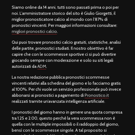
Siamo online da 14 anni, tutti sono passati prima o poi per
noi. L’amministratore storico del sito è Giulio Giorgetti, il
miglior pronosticatore calcio al mondo con l’87% di
pronostici vincenti. Per maggiori informazioni consultare:
migliori pronostici calcio
.
Qui puoi trovare pronostici calcio gratuiti, statistiche, analisi
delle partite, pronostici studiati. Il nostro obiettivo è far
capire che con le scommesse sportive ci si può divertire
giocando sempre con moderazione e solo su siti legali
autorizzati da
ADM
.
La nostra redazione pubblica pronostici scommesse
vincenti relativi alla schedina del giorno e lo facciamo gratis
al 100%. Per chi vuole un servizio professionale può invece
abbonarsi ai pronostici a pagamento di
Pronostico.it
realizzati tramite un’avanzata intelligenza artificiale.
I pronostici del giorno hanno in genere una quota compresa
tra 1.25 e 2.00, questo perché la vera scommessa non è
quella con le multiple impossibili o il raddoppio del giorno,
bensì con le scommesse singole. A tal proposito si