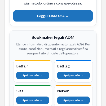
più metodo, ordine e consapevolezza.
Leggi il Libro QSC →
Bookmaker legali ADM
Elenco informativo di operatori autorizzati ADM. Per
quote, condizioni, mercati e regolamenti verifica
sempre il sito ufficiale dell’operatore.
Betfair
Betflag
Apri per info →
Apri per info →
Sisal
Netwin
Apri per info →
Apri per info →