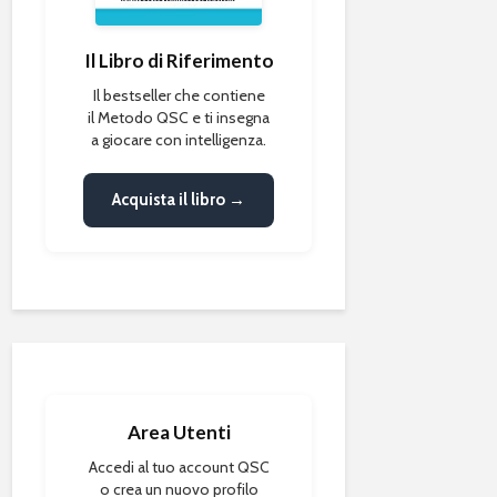
Il Libro di Riferimento
Il bestseller che contiene
il Metodo QSC e ti insegna
a giocare con intelligenza.
Acquista il libro →
Area Utenti
Accedi al tuo account QSC
o crea un nuovo profilo