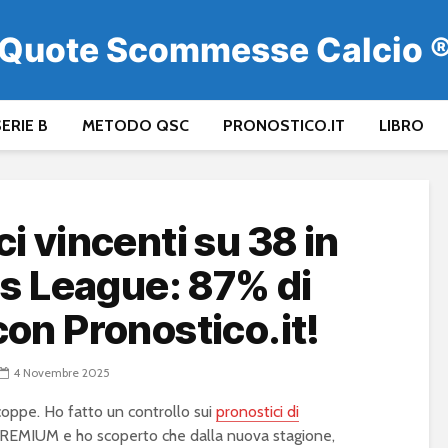
Quote Scommesse Calcio 
ERIE B
METODO QSC
PRONOSTICO.IT
LIBRO
i vincenti su 38 in
 League: 87% di
on Pronostico.it!
4 Novembre 2025
coppe. Ho fatto un controllo sui
pronostici di
 PREMIUM e ho scoperto che dalla nuova stagione,