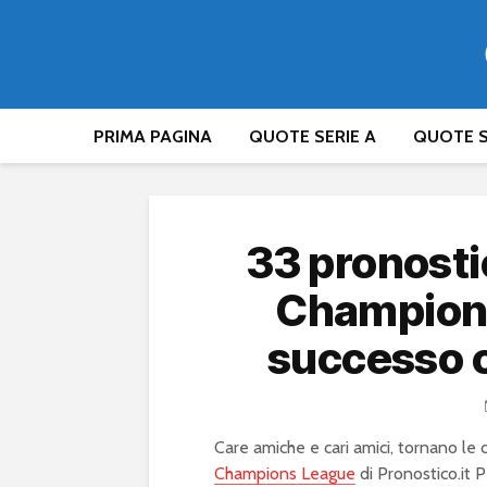
PRIMA PAGINA
QUOTE SERIE A
QUOTE S
33 pronostic
Champions
successo c
Care amiche e cari amici, tornano le 
Champions League
di Pronostico.it