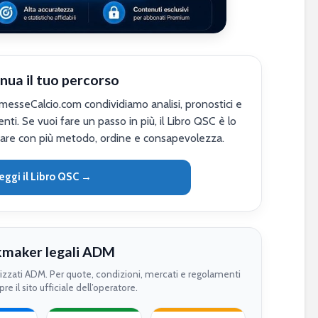
nua il tuo percorso
sseCalcio.com condividiamo analisi, pronostici e
nti. Se vuoi fare un passo in più, il Libro QSC è lo
are con più metodo, ordine e consapevolezza.
eggi il Libro QSC →
maker legali ADM
rizzati ADM. Per quote, condizioni, mercati e regolamenti
re il sito ufficiale dell’operatore.