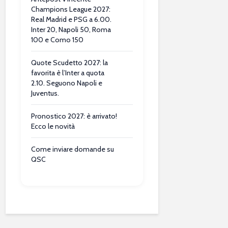
Champions League 2027:
Real Madrid e PSG a 6.00.
Inter 20, Napoli 50, Roma
100 e Como 150
Quote Scudetto 2027: la
favorita è l’Inter a quota
2.10. Seguono Napoli e
Juventus.
Pronostico 2027: è arrivato!
Ecco le novità
Come inviare domande su
QSC