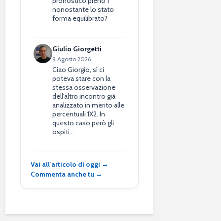
pronostico pieno 1
nonostante lo stato
forma equilibrato?
Giulio Giorgetti
9 Agosto 2026
Ciao Giorgio, sì ci
poteva stare con la
stessa osservazione
dell'altro incontro già
analizzato in merito alle
percentuali 1X2. In
questo caso però gli
ospiti…
Vai all’articolo di oggi →
Commenta anche tu →