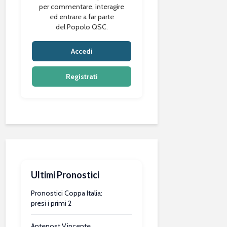
per commentare, interagire
ed entrare a far parte
del Popolo QSC.
Accedi
Registrati
Ultimi Pronostici
Pronostici Coppa Italia:
presi i primi 2
Antepost Vincente