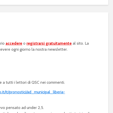
rio
accedere
o
registrarsi gratuitamente
al sito. La
cevere ogni giorno la nostra newsletter.
 a tutti i lettori di QSC nei commenti.
.it/it/pronostici/ad_municipal_liberia-
evo pensato ad under 2,5.