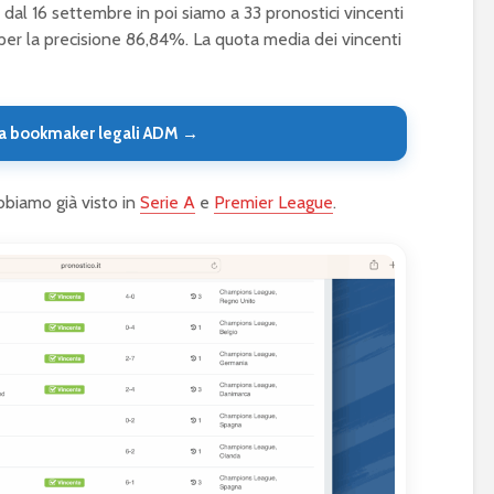
dal 16 settembre in poi siamo a 33 pronostici vincenti
 per la precisione 86,84%. La quota media dei vincenti
a bookmaker legali ADM →
bbiamo già visto in
Serie A
e
Premier League
.