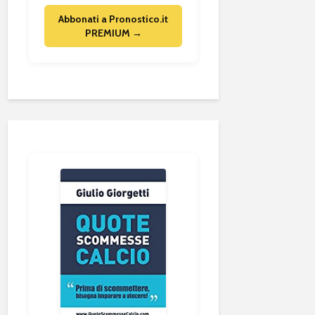
Abbonati a Pronostico.it
PREMIUM →