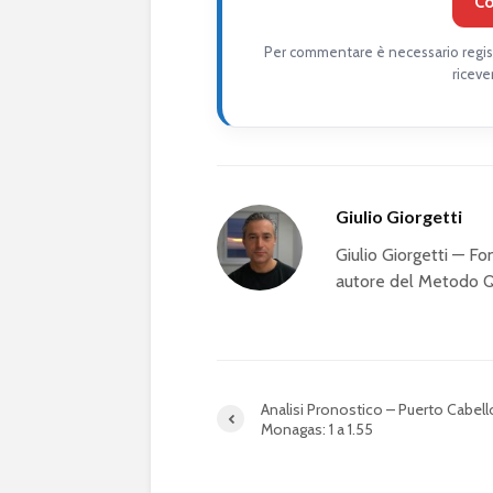
Co
Per commentare è necessario regist
riceve
Giulio Giorgetti
Giulio Giorgetti — 
autore del Metodo QS
Analisi Pronostico – Puerto Cabell
Monagas: 1 a 1.55