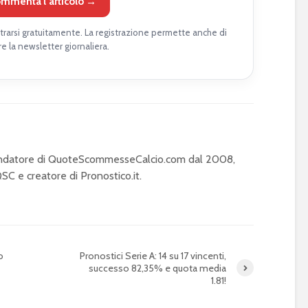
mmenta l’articolo →
rarsi gratuitamente. La registrazione permette anche di
re la newsletter giornaliera.
Fondatore di QuoteScommesseCalcio.com dal 2008,
C e creatore di Pronostico.it.
o
Pronostici Serie A: 14 su 17 vincenti,
successo 82,35% e quota media
1.81!