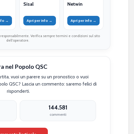
Sisal
Netwin
info →
Apri per info →
Apri per info →
 responsabilmente. Verifica sempre termini e condizioni sul sito
dell’operatore.
ra nel Popolo QSC
tita, vuoi un parere su un pronostico o vuoi
polo QSC? Lascia un commento: saremo felici di
risponderti.
144.581
commenti