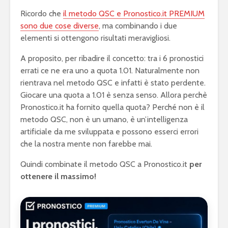
Ricordo che
il metodo QSC e Pronostico.it PREMIUM
sono due cose diverse
, ma combinando i due
elementi si ottengono risultati meravigliosi.
A proposito, per ribadire il concetto: tra i 6 pronostici
errati ce ne era uno a quota 1.01. Naturalmente non
rientrava nel metodo QSC e infatti è stato perdente.
Giocare una quota a 1.01 è senza senso. Allora perchè
Pronostico.it ha fornito quella quota? Perché non è il
metodo QSC, non è un umano, è un’intelligenza
artificiale da me sviluppata e possono esserci errori
che la nostra mente non farebbe mai.
Quindi combinate il metodo QSC a Pronostico.it
per
ottenere il massimo!