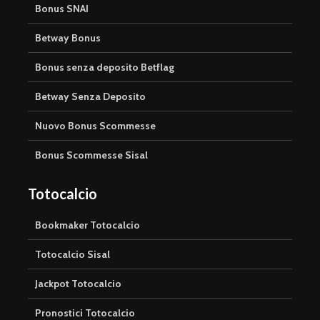
Bonus SNAI
Betway Bonus
Bonus senza deposito Betflag
Betway Senza Deposito
Nuovo Bonus Scommesse
Bonus Scommesse Sisal
Totocalcio
Bookmaker Totocalcio
Totocalcio Sisal
Jackpot Totocalcio
Pronostici Totocalcio