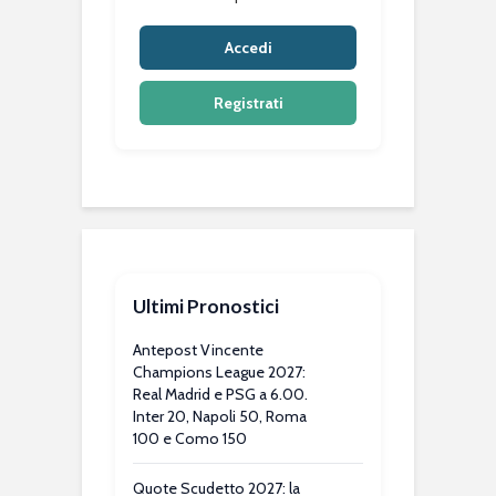
Accedi
Registrati
Ultimi Pronostici
Antepost Vincente
Champions League 2027:
Real Madrid e PSG a 6.00.
Inter 20, Napoli 50, Roma
100 e Como 150
Quote Scudetto 2027: la