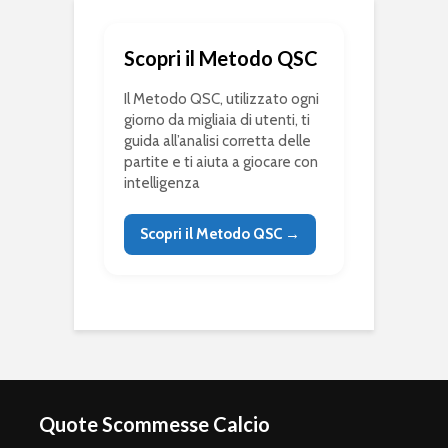
Scopri il Metodo QSC
Il Metodo QSC, utilizzato ogni
giorno da migliaia di utenti, ti
guida all’analisi corretta delle
partite e ti aiuta a giocare con
intelligenza
Scopri il Metodo QSC →
Quote Scommesse Calcio