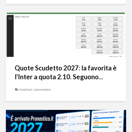
Quote Scudetto 2027: la favorita è
l’Inter a quota 2.10. Seguono...
Inserisci commento