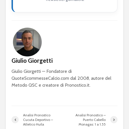
Giulio Giorgetti
Giulio Giorgetti — Fondatore di
QuoteScommesseCalcio.com dal 2008, autore del
Metodo QSC e creatore di Pronostico.it.
Analisi Pronostico
Analisi Pronostico –
Cucuta Deportivo –
Puerto Cabello
Atletico Huila
Monagas: 1 a 1.55