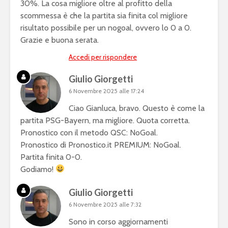
30%. La cosa migliore oltre al profitto della
scommessa è che la partita sia finita col migliore
risultato possibile per un nogoal, ovvero lo 0 a 0.
Grazie e buona serata.
Accedi per rispondere
Giulio Giorgetti
6 Novembre 2025 alle 17:24
Ciao Gianluca, bravo. Questo è come la
partita PSG-Bayern, ma migliore. Quota corretta.
Pronostico con il metodo QSC: NoGoal.
Pronostico di Pronostico.it PREMIUM: NoGoal.
Partita finita 0-0.
Godiamo!
Giulio Giorgetti
6 Novembre 2025 alle 7:32
Sono in corso aggiornamenti