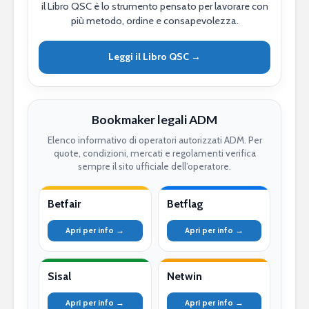
il Libro QSC è lo strumento pensato per lavorare con
più metodo, ordine e consapevolezza.
Leggi il Libro QSC →
Bookmaker legali ADM
Elenco informativo di operatori autorizzati ADM. Per
quote, condizioni, mercati e regolamenti verifica
sempre il sito ufficiale dell’operatore.
Betfair
Betflag
Apri per info →
Apri per info →
Sisal
Netwin
Apri per info →
Apri per info →