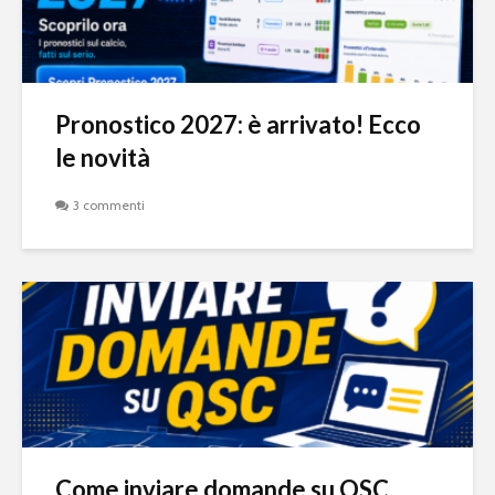
Pronostico 2027: è arrivato! Ecco
le novità
3 commenti
Come inviare domande su QSC