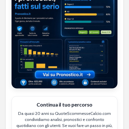
Continua il tuo percorso
Da quasi 20 anni su QuoteScommesseCalcio.com
condividiamo analisi, pronostici e confronto
quotidiano con gli utenti. Se vuoi fare un passo in più,