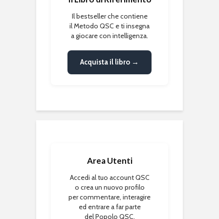
Il bestseller che contiene
il Metodo QSC e ti insegna
a giocare con intelligenza.
Acquista il libro →
Area Utenti
Accedi al tuo account QSC
o crea un nuovo profilo
per commentare, interagire
ed entrare a far parte
del Popolo QSC.