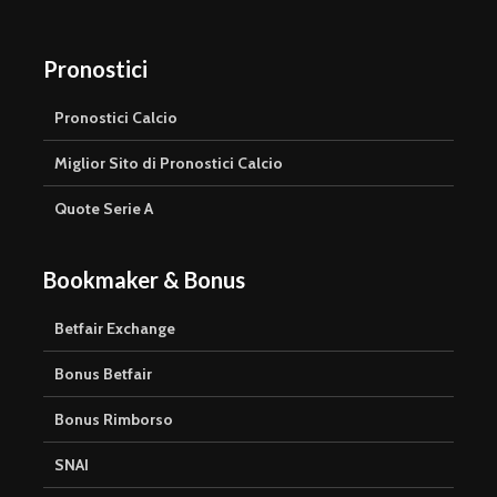
Pronostici
Pronostici Calcio
Miglior Sito di Pronostici Calcio
Quote Serie A
Bookmaker & Bonus
Betfair Exchange
Bonus Betfair
Bonus Rimborso
SNAI