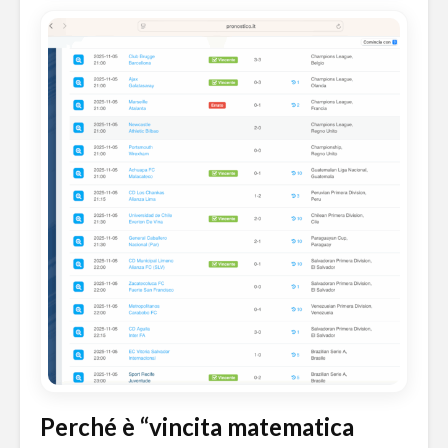
Perché è “vincita matematica