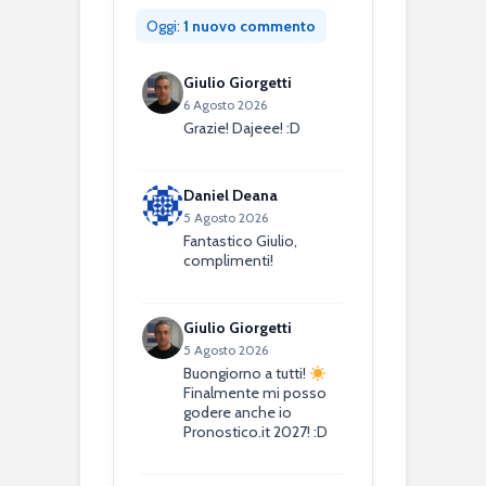
Oggi:
1 nuovo commento
Giulio Giorgetti
6 Agosto 2026
Grazie! Dajeee! :D
Daniel Deana
5 Agosto 2026
Fantastico Giulio,
complimenti!
Giulio Giorgetti
5 Agosto 2026
Buongiorno a tutti!
Finalmente mi posso
godere anche io
Pronostico.it 2027! :D