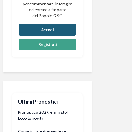
per commentare, interagire
ed entrare a far parte
del Popolo QSC.
Accedi
Registrati
Ultimi Pronostici
Pronostico 2027: è arrivato!
Ecco le novità
Come inviare domande su