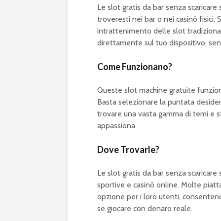
Le slot gratis da bar senza scaricare 
troveresti nei bar o nei casinò fisic
intrattenimento delle slot tradiziona
direttamente sul tuo dispositivo, sen
Come Funzionano?
Queste slot machine gratuite funzio
Basta selezionare la puntata desiderat
trovare una vasta gamma di temi e stil
appassiona.
Dove Trovarle?
Le slot gratis da bar senza scaricare
sportive e casinò online. Molte pia
opzione per i loro utenti, consentend
se giocare con denaro reale.