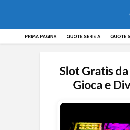
PRIMA PAGINA
QUOTE SERIE A
QUOTE S
Slot Gratis da
Gioca e Div