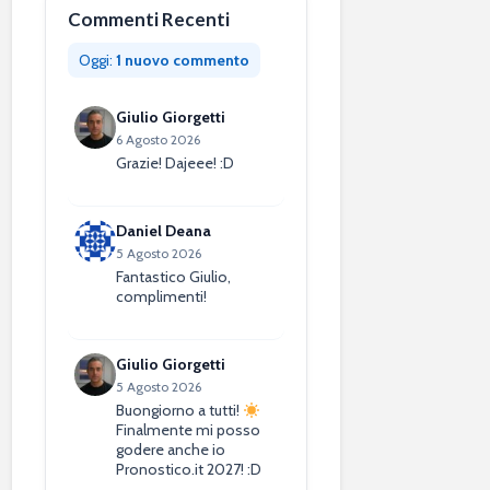
Commenti Recenti
Oggi:
1 nuovo commento
Giulio Giorgetti
6 Agosto 2026
Grazie! Dajeee! :D
Daniel Deana
5 Agosto 2026
Fantastico Giulio,
complimenti!
Giulio Giorgetti
5 Agosto 2026
Buongiorno a tutti!
Finalmente mi posso
godere anche io
Pronostico.it 2027! :D