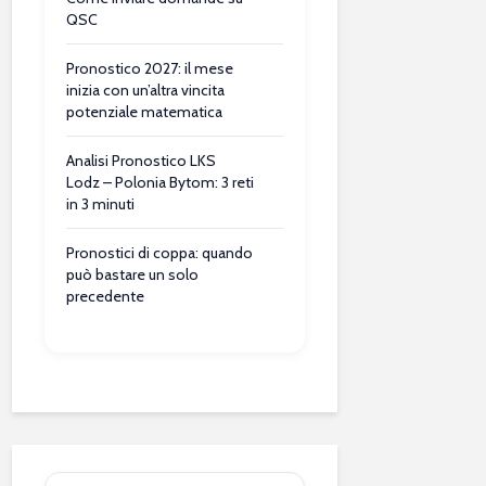
QSC
Pronostico 2027: il mese
inizia con un’altra vincita
potenziale matematica
Analisi Pronostico LKS
Lodz – Polonia Bytom: 3 reti
in 3 minuti
Pronostici di coppa: quando
può bastare un solo
precedente