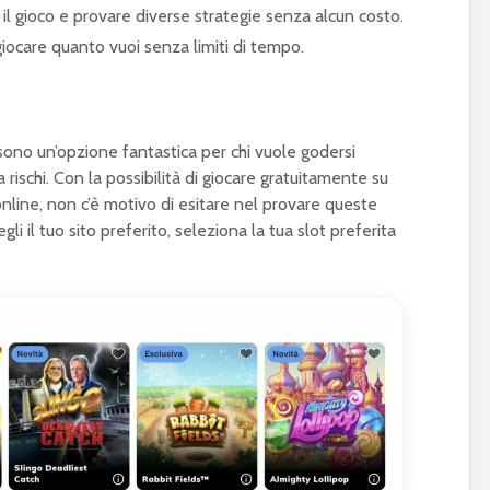
n il gioco e provare diverse strategie senza alcun costo.
giocare quanto vuoi senza limiti di tempo.
 sono un’opzione fantastica per chi vuole godersi
rischi. Con la possibilità di giocare gratuitamente su
nline, non c’è motivo di esitare nel provare queste
li il tuo sito preferito, seleziona la tua slot preferita