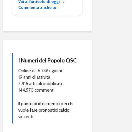
Vai all’articolo di oggi →
Commenta anche tu →
I Numeri del Popolo QSC
Online da 6.748+ giorni
19 anni di attività
3.816 articoli pubblicati
144.570 commenti
Il punto di riferimento per chi
vuole fare pronostici calcio
vincenti.