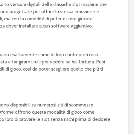
sono versioni digitali delle classiche slot machine che
i. Sono progettate per offrire la stessa emozione e
li, ma con la comodità di poter essere giocate
za dover installare alcun software aggiuntivo.
nano esattamente come le loro controparti reali.
a e far girare i rulli per vedere se hai fortuna. Puoi
i di gioco, così da poter scegliere quello che più ti
 sono disponibili su numerosi siti di scommesse
ttaforme offrono questa modalità di gioco come
o loro di provare le slot senza rischi prima di decidere