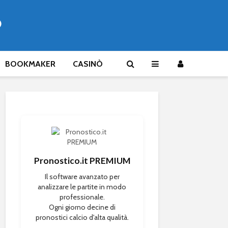
®
BOOKMAKER
CASINÒ
Pronostico.it PREMIUM
Il software avanzato per
analizzare le partite in modo
professionale.
Ogni giorno decine di
pronostici calcio d'alta qualità.