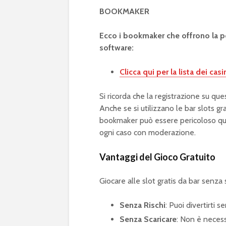
BOOKMAKER
Ecco i bookmaker che offrono la poss
software:
Clicca qui per la lista dei cas
Si ricorda che la registrazione su quest
Anche se si utilizzano le bar slots gr
bookmaker può essere pericoloso qualor
ogni caso con moderazione.
Vantaggi del Gioco Gratuito
Giocare alle slot gratis da bar senza 
Senza Rischi
: Puoi divertirti 
Senza Scaricare
: Non è necess