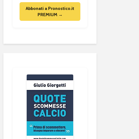
Abbonati a Pronostico.it
PREMIUM →