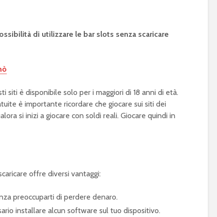
ibilità di utilizzare le bar slots senza scaricare
inò
i siti è disponibile solo per i maggiori di 18 anni di età.
atuite è importante ricordare che giocare sui siti dei
a si inizi a giocare con soldi reali. Giocare quindi in
scaricare offre diversi vantaggi:
senza preoccuparti di perdere denaro.
ario installare alcun software sul tuo dispositivo.