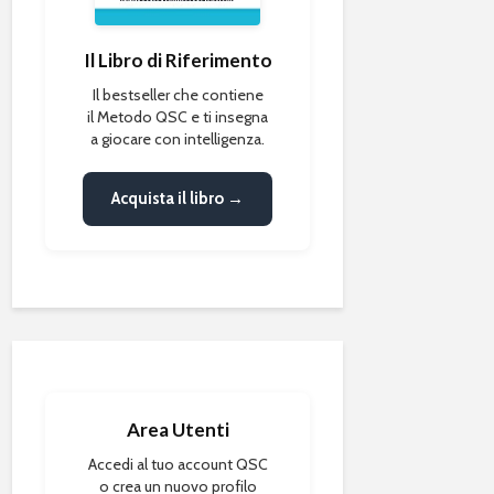
Il Libro di Riferimento
Il bestseller che contiene
il Metodo QSC e ti insegna
a giocare con intelligenza.
Acquista il libro →
Area Utenti
Accedi al tuo account QSC
o crea un nuovo profilo