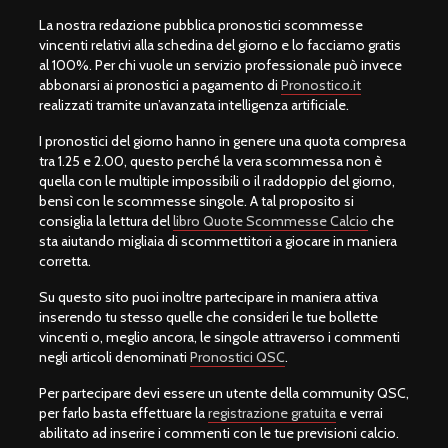
La nostra redazione pubblica pronostici scommesse
vincenti relativi alla schedina del giorno e lo facciamo gratis
al 100%. Per chi vuole un servizio professionale può invece
abbonarsi ai pronostici a pagamento di
Pronostico.it
realizzati tramite un’avanzata intelligenza artificiale.
I pronostici del giorno hanno in genere una quota compresa
tra 1.25 e 2.00, questo perché la vera scommessa non è
quella con le multiple impossibili o il raddoppio del giorno,
bensì con le scommesse singole. A tal proposito si
consiglia la lettura del
libro Quote Scommesse Calcio
che
sta aiutando migliaia di scommettitori a giocare in maniera
corretta.
Su questo sito puoi inoltre partecipare in maniera attiva
inserendo tu stesso quelle che consideri le tue bollette
vincenti o, meglio ancora, le singole attraverso i commenti
negli articoli denominati
Pronostici QSC
.
Per partecipare devi essere un utente della community QSC,
per farlo basta effettuare la
registrazione gratuita
e verrai
abilitato ad inserire i commenti con le tue previsioni calcio.