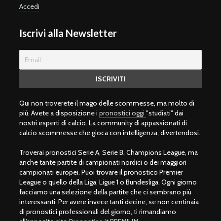
Accedi
Iscrivi alla Newsletter
Qui non troverete il mago delle scommesse, ma molto di
più. Avete a disposizione i
pronostici oggi
"studiati" dai
nostri esperti di calcio. La community di appassionati di
calcio scommesse che gioca con intelligenza, divertendosi.
Troverai pronostici Serie A, Serie B, Champions League, ma
anche tante partite di campionati nordici o dei maggiori
campionati europei. Puoi trovare il pronostico Premier
League o quello della Liga, Ligue 1 o Bundesliga. Ogni giorno
facciamo una selezione della partite che ci sembrano più
interessanti. Per avere invece tanti decine, se non centinaia
di pronostici professionali del giorno, ti rimandiamo