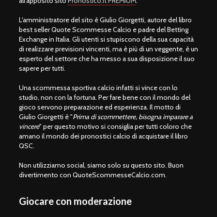
all'apposito sito
Pronostico.it PREMIUM
.
L'amministratore del sito è Giulio Giorgetti, autore del libro
best seller Quote Scommesse Calcio e padre del Betting
Exchange in Italia. Gli utenti si stupiscono della sua capacità
di realizzare previsioni vincenti, ma è più di un veggente, è un
esperto del settore che ha messo a sua disposizione il suo
sapere per tutti.
Una scommessa sportiva calcio infatti si vince con lo
studio, non con la fortuna. Per fare bene con il mondo del
gioco servono preparazione ed esperienza. Il motto di
Giulio Giorgetti è "
Prima di scommettere, bisogna imparare a
vincere
" per questo motivo si consiglia per tutti coloro che
amano il mondo dei pronostici calcio di acquistare il libro
QSC.
Non utilizziamo social, siamo solo su questo sito. Buon
divertimento con QuoteScommesseCalcio.com.
Giocare con moderazione