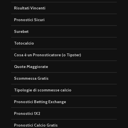
Risultati Vincenti
Pronostici Sicuri
Surebet
Totocalcio
Cosa è un Pronosticatore (o Tipster)
Quote Maggiorate
Scommessa Gratis
Tipologie di scommesse calcio
Pronostici Betting Exchange
Pronostici 1X2
Pronostici Calcio Gratis