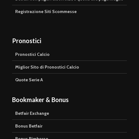
Registrazione Siti Scommesse
Pronostici
Pronostici Calcio
Miglior Sito di Pronostici Calcio
Quote Serie A
Bookmaker & Bonus
Betfair Exchange
Bonus Betfair
Bonus Rimborso