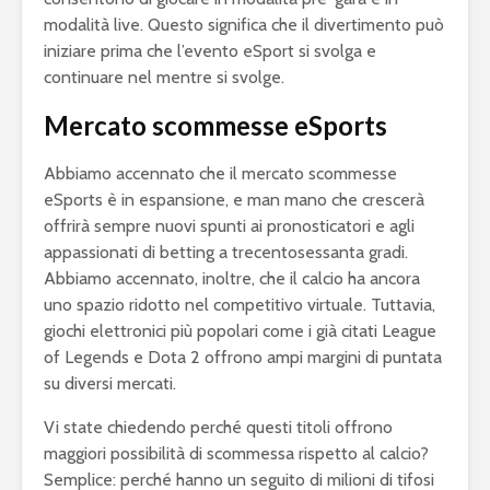
modalità live. Questo significa che il divertimento può
iniziare prima che l’evento eSport si svolga e
continuare nel mentre si svolge.
Mercato scommesse eSports
Abbiamo accennato che il mercato scommesse
eSports è in espansione, e man mano che crescerà
offrirà sempre nuovi spunti ai pronosticatori e agli
appassionati di betting a trecentosessanta gradi.
Abbiamo accennato, inoltre, che il calcio ha ancora
uno spazio ridotto nel competitivo virtuale. Tuttavia,
giochi elettronici più popolari come i già citati League
of Legends e Dota 2 offrono ampi margini di puntata
su diversi mercati.
Vi state chiedendo perché questi titoli offrono
maggiori possibilità di scommessa rispetto al calcio?
Semplice: perché hanno un seguito di milioni di tifosi