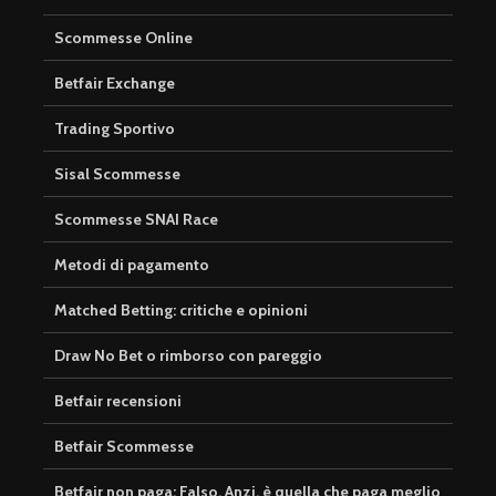
Scommesse Online
Betfair Exchange
Trading Sportivo
Sisal Scommesse
Scommesse SNAI Race
Metodi di pagamento
Matched Betting: critiche e opinioni
Draw No Bet o rimborso con pareggio
Betfair recensioni
Betfair Scommesse
Betfair non paga: Falso. Anzi, è quella che paga meglio