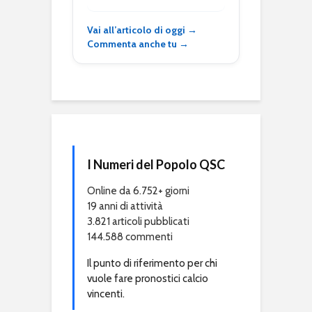
Vai all’articolo di oggi →
Commenta anche tu →
I Numeri del Popolo QSC
Online da 6.752+ giorni
19 anni di attività
3.821 articoli pubblicati
144.588 commenti
Il punto di riferimento per chi
vuole fare pronostici calcio
vincenti.