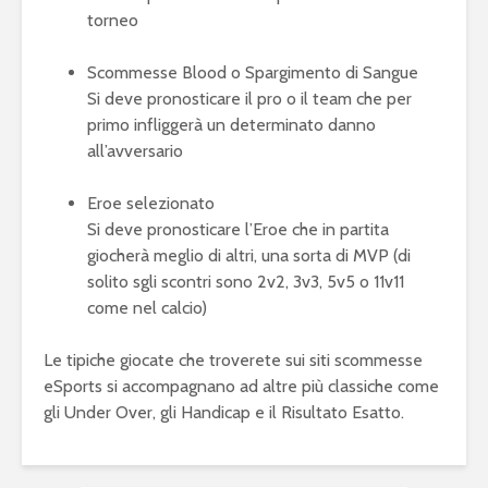
torneo
Scommesse Blood o Spargimento di Sangue
Si deve pronosticare il pro o il team che per
primo infliggerà un determinato danno
all’avversario
Eroe selezionato
Si deve pronosticare l’Eroe che in partita
giocherà meglio di altri, una sorta di MVP (di
solito sgli scontri sono 2v2, 3v3, 5v5 o 11v11
come nel calcio)
Le tipiche giocate che troverete sui siti scommesse
eSports si accompagnano ad altre più classiche come
gli Under Over, gli Handicap e il Risultato Esatto.