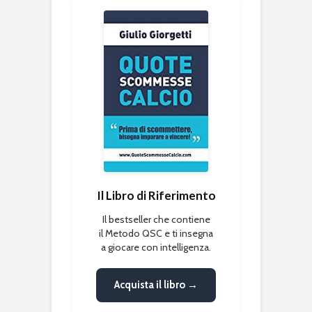
Il Libro di Riferimento
Il bestseller che contiene
il Metodo QSC e ti insegna
a giocare con intelligenza.
Acquista il libro →