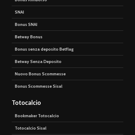
SNAI
Bonus SNAI
Betway Bonus
Bonus senza deposito Betflag
Betway Senza Deposito
Nuovo Bonus Scommesse
Bonus Scommesse Sisal
Totocalcio
Bookmaker Totocalcio
Totocalcio Sisal