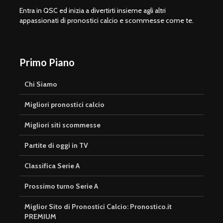
Entra in QSC ed inizia a divertirti insieme agli altri
appassionati di pronostici calcio e scommesse come te.
Primo Piano
Chi Siamo
Migliori pronostici calcio
Migliori siti scommesse
Partite di oggi in TV
Classifica Serie A
Prossimo turno Serie A
Miglior Sito di Pronostici Calcio: Pronostico.it
PREMIUM