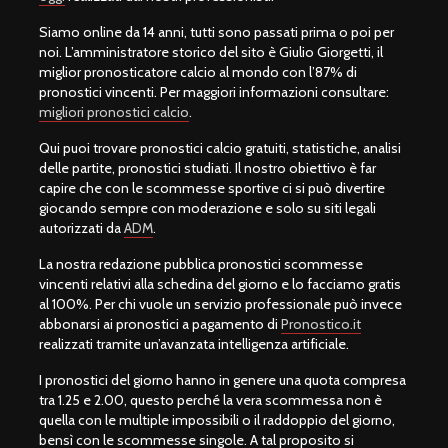
Siamo online da 14 anni, tutti sono passati prima o poi per
noi. L’amministratore storico del sito è Giulio Giorgetti, il
miglior pronosticatore calcio al mondo con l’87% di
pronostici vincenti. Per maggiori informazioni consultare:
migliori pronostici calcio
.
Qui puoi trovare pronostici calcio gratuiti, statistiche, analisi
delle partite, pronostici studiati. Il nostro obiettivo è far
capire che con le scommesse sportive ci si può divertire
giocando sempre con moderazione e solo su siti legali
autorizzati da
ADM
.
La nostra redazione pubblica pronostici scommesse
vincenti relativi alla schedina del giorno e lo facciamo gratis
al 100%. Per chi vuole un servizio professionale può invece
abbonarsi ai pronostici a pagamento di
Pronostico.it
realizzati tramite un’avanzata intelligenza artificiale.
I pronostici del giorno hanno in genere una quota compresa
tra 1.25 e 2.00, questo perché la vera scommessa non è
quella con le multiple impossibili o il raddoppio del giorno,
bensì con le scommesse singole. A tal proposito si