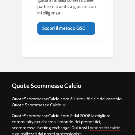
guida all’analisi corretta delle
partite e ti aiuta a giocare con
intelligenza
Scopri il Metodo QSC →
Quote Scommesse Calcio
QuoteScommesseCalcio.com è il sito ufficiale del marchio
Quote Scommesse Calcio ®.
QuoteScommesseCalcio.com è dal 2008 la migliore
community per chi ama il mondo dei pronostici,
scommesse, betting exchange. Qui trovi i
pronostici calcio
oggi
realizzati dai nostri professionisti.