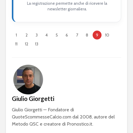
La registrazione permette anche di ricevere la
newsletter giornaliera.
1
2
3
4
5
6
7
8
9
10
11
12
13
Giulio Giorgetti
Giulio Giorgetti — Fondatore di
QuoteScommesseCalcio.com dal 2008, autore del
Metodo QSC e creatore di Pronostico.it.