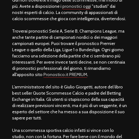
più. Avete a disposizione i
pronostici oggi
"studiati" dai
nostri esperti di calcio. La community di appassionati di
calcio scommesse che gioca con intelligenza, divertendosi.
Troverai pronostici Serie A, Serie B, Champions League, ma
anche tante partite di campionati nordici o dei maggiori
campionati europei. Puoi trovare il pronostico Premier
League o quello della Liga, Ligue 1 o Bundesliga. Ogni giorno
facciamo una selezione della partite che ci sembrano più
interessanti. Per avere invece tanti decine, se non centinaia
di pronostici professionali del giorno, ti rimandiamo
all'apposito sito
Pronostico.it PREMIUM
.
L'amministratore del sito è Giulio Giorgetti, autore del libro
best seller Quote Scommesse Calcio e padre del Betting
Exchange in Italia. Gli utenti si stupiscono della sua capacità
di realizzare previsioni vincenti, ma è più di un veggente, è un
esperto del settore che ha messo a sua disposizione il suo
sapere per tutti.
Una scommessa sportiva calcio infatti si vince con lo
studio, non con la fortuna. Per fare bene con il mondo del