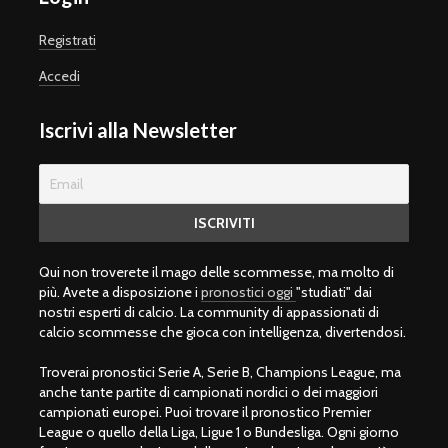
Registrati
Accedi
Iscrivi alla Newsletter
Qui non troverete il mago delle scommesse, ma molto di
più. Avete a disposizione i
pronostici oggi
"studiati" dai
nostri esperti di calcio. La community di appassionati di
calcio scommesse che gioca con intelligenza, divertendosi.
Troverai pronostici Serie A, Serie B, Champions League, ma
anche tante partite di campionati nordici o dei maggiori
campionati europei. Puoi trovare il pronostico Premier
League o quello della Liga, Ligue 1 o Bundesliga. Ogni giorno