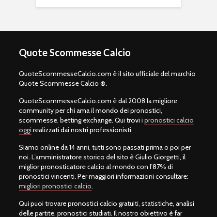
Quote Scommesse Calcio
QuoteScommesseCalcio.com è il sito ufficiale del marchio
Quote Scommesse Calcio ®.
QuoteScommesseCalcio.com è dal 2008 la migliore
community per chi ama il mondo dei pronostici,
scommesse, betting exchange. Qui trovi i
pronostici calcio
oggi
realizzati dai nostri professionisti.
Siamo online da 14 anni, tutti sono passati prima o poi per
noi. L’amministratore storico del sito è Giulio Giorgetti, il
miglior pronosticatore calcio al mondo con l’87% di
pronostici vincenti. Per maggiori informazioni consultare:
migliori pronostici calcio
.
Qui puoi trovare pronostici calcio gratuiti, statistiche, analisi
delle partite, pronostici studiati. Il nostro obiettivo è far