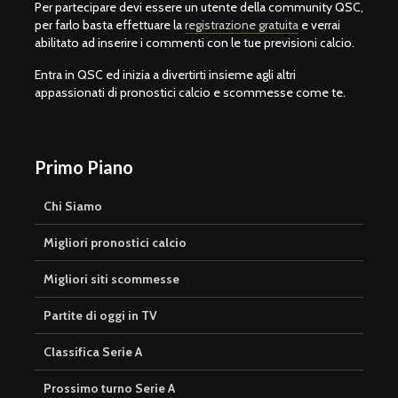
Per partecipare devi essere un utente della community QSC,
per farlo basta effettuare la
registrazione gratuita
e verrai
abilitato ad inserire i commenti con le tue previsioni calcio.
Entra in QSC ed inizia a divertirti insieme agli altri
appassionati di pronostici calcio e scommesse come te.
Primo Piano
Chi Siamo
Migliori pronostici calcio
Migliori siti scommesse
Partite di oggi in TV
Classifica Serie A
Prossimo turno Serie A