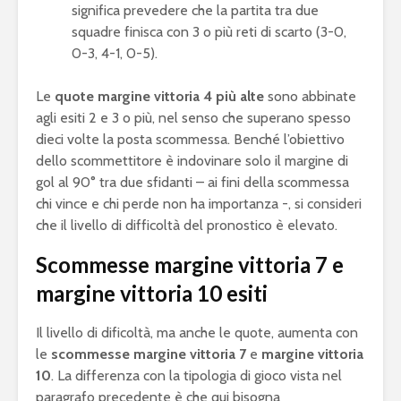
significa prevedere che la partita tra due
squadre finisca con 3 o più reti di scarto (3-0,
0-3, 4-1, 0-5).
Le
quote margine vittoria 4 più alte
sono abbinate
agli esiti 2 e 3 o più, nel senso che superano spesso
dieci volte la posta scommessa. Benché l’obiettivo
dello scommettitore è indovinare solo il margine di
gol al 90° tra due sfidanti – ai fini della scommessa
chi vince e chi perde non ha importanza -, si consideri
che il livello di difficoltà del pronostico è elevato.
Scommesse margine vittoria 7 e
margine vittoria 10 esiti
Il livello di dificoltà, ma anche le quote, aumenta con
le
scommesse margine vittoria 7
e
margine vittoria
10
. La differenza con la tipologia di gioco vista nel
paragrafo precedente è che qui bisogna