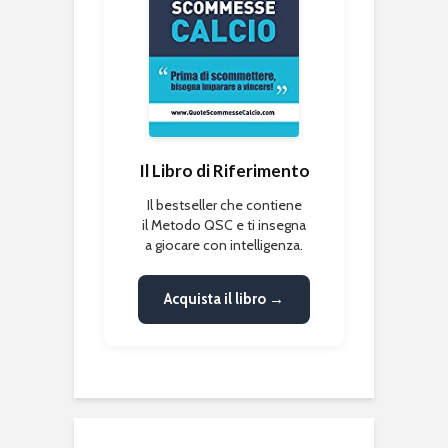
Il Libro di Riferimento
Il bestseller che contiene
il Metodo QSC e ti insegna
a giocare con intelligenza.
Acquista il libro →