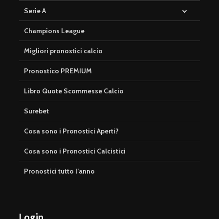
Serie A
Champions League
Migliori pronostici calcio
Pronostico PREMIUM
Libro Quote Scommesse Calcio
Surebet
Cosa sono i Pronostici Aperti?
Cosa sono i Pronostici Calcistici
Pronostici tutto l’anno
Login