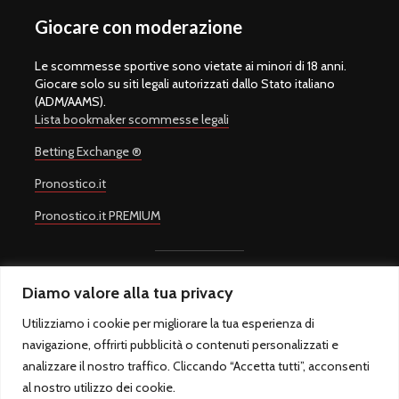
Giocare con moderazione
Le scommesse sportive sono vietate ai minori di 18 anni.
Giocare solo su siti legali autorizzati dallo Stato italiano
(ADM/AAMS).
Lista bookmaker scommesse legali
Betting Exchange ®
Pronostico.it
Pronostico.it PREMIUM
Diamo valore alla tua privacy
Copyright © 2008-2026.
Quote Scommesse Calcio
Sito Ufficiale -
Un progetto di
Giulio Giorgetti
. Quote Scommesse Calcio ® è un
Utilizziamo i cookie per migliorare la tua esperienza di
marchio registrato.
navigazione, offrirti pubblicità o contenuti personalizzati e
Quote Scommesse Calcio fornisce pronostici sulle principali
competizioni sportive. Il gioco in Italia è regolamentato dall'Agenzia
analizzare il nostro traffico. Cliccando “Accetta tutti”, acconsenti
Dogane e Monopoli ed è riservato ai maggiori di 18 anni.
al nostro utilizzo dei cookie.
QuoteScommesseCalcio.com - Sfera sas di Marcello Rossi - P.IVA