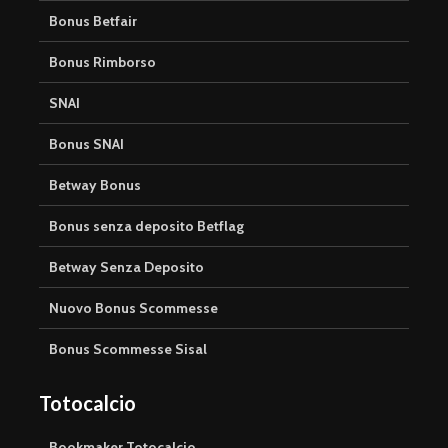
Bonus Betfair
Bonus Rimborso
SNAI
Bonus SNAI
Betway Bonus
Bonus senza deposito Betflag
Betway Senza Deposito
Nuovo Bonus Scommesse
Bonus Scommesse Sisal
Totocalcio
Bookmaker Totocalcio