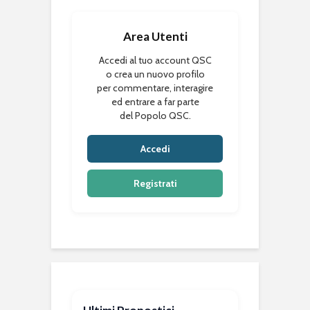
Area Utenti
Accedi al tuo account QSC
o crea un nuovo profilo
per commentare, interagire
ed entrare a far parte
del Popolo QSC.
Accedi
Registrati