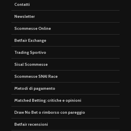
Contatti
Newsletter
Scommesse Online
Betfair Exchange
Trading Sportivo
Sisal Scommesse
Scommesse SNAI Race
Metodi di pagamento
Matched Betting: critiche e opinioni
Draw No Bet o rimborso con pareggio
Betfair recensioni