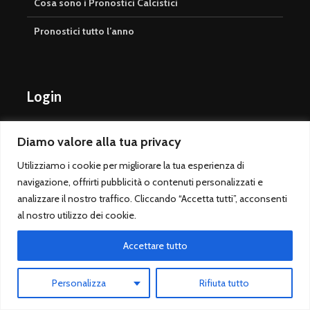
Cosa sono i Pronostici Calcistici
Pronostici tutto l’anno
Login
Registrati
Diamo valore alla tua privacy
Accedi
Utilizziamo i cookie per migliorare la tua esperienza di
navigazione, offrirti pubblicità o contenuti personalizzati e
Iscrivi alla Newsletter
analizzare il nostro traffico. Cliccando “Accetta tutti”, acconsenti
al nostro utilizzo dei cookie.
Accettare tutto
Personalizza
Rifiuta tutto
Qui non troverete il mago delle scommesse, ma molto di
più. Avete a disposizione i
pronostici oggi
"studiati" dai