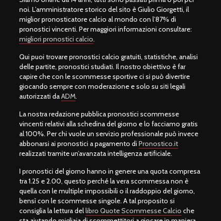
noi. L’amministratore storico del sito è Giulio Giorgetti, il
miglior pronosticatore calcio al mondo con l’87% di
pronostici vincenti. Per maggiori informazioni consultare:
migliori pronostici calcio
.
Qui puoi trovare pronostici calcio gratuiti, statistiche, analisi
delle partite, pronostici studiati. Il nostro obiettivo è far
capire che con le scommesse sportive ci si può divertire
giocando sempre con moderazione e solo su siti legali
autorizzati da
ADM
.
La nostra redazione pubblica pronostici scommesse
vincenti relativi alla schedina del giorno e lo facciamo gratis
al 100%. Per chi vuole un servizio professionale può invece
abbonarsi ai pronostici a pagamento di
Pronostico.it
realizzati tramite un’avanzata intelligenza artificiale.
I pronostici del giorno hanno in genere una quota compresa
tra 1.25 e 2.00, questo perché la vera scommessa non è
quella con le multiple impossibili o il raddoppio del giorno,
bensì con le scommesse singole. A tal proposito si
consiglia la lettura del
libro Quote Scommesse Calcio
che
sta aiutando migliaia di scommettitori a giocare in maniera