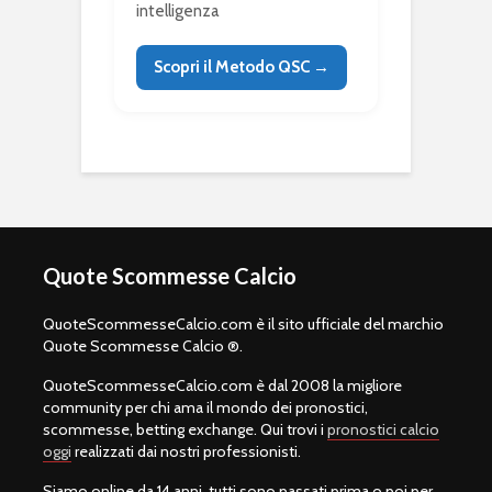
intelligenza
Scopri il Metodo QSC →
Quote Scommesse Calcio
QuoteScommesseCalcio.com è il sito ufficiale del marchio
Quote Scommesse Calcio ®.
QuoteScommesseCalcio.com è dal 2008 la migliore
community per chi ama il mondo dei pronostici,
scommesse, betting exchange. Qui trovi i
pronostici calcio
oggi
realizzati dai nostri professionisti.
Siamo online da 14 anni, tutti sono passati prima o poi per