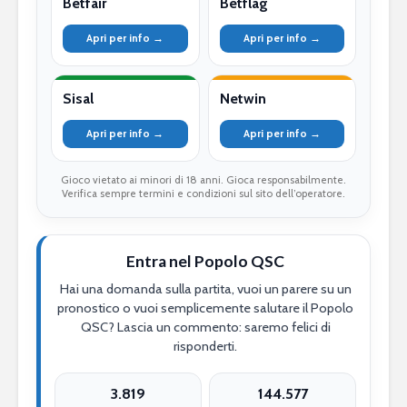
Betfair
Betflag
Apri per info →
Apri per info →
Sisal
Netwin
Apri per info →
Apri per info →
Gioco vietato ai minori di 18 anni. Gioca responsabilmente.
Verifica sempre termini e condizioni sul sito dell’operatore.
Entra nel Popolo QSC
Hai una domanda sulla partita, vuoi un parere su un
pronostico o vuoi semplicemente salutare il Popolo
QSC? Lascia un commento: saremo felici di
risponderti.
3.819
144.577