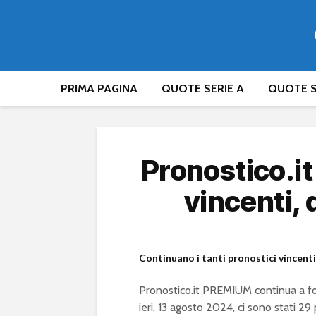
PRIMA PAGINA
QUOTE SERIE A
QUOTE S
Pronostico.i
vincenti,
Continuano i tanti pronostici vincen
Pronostico.it PREMIUM continua a forn
ieri, 13 agosto 2024, ci sono stati 29