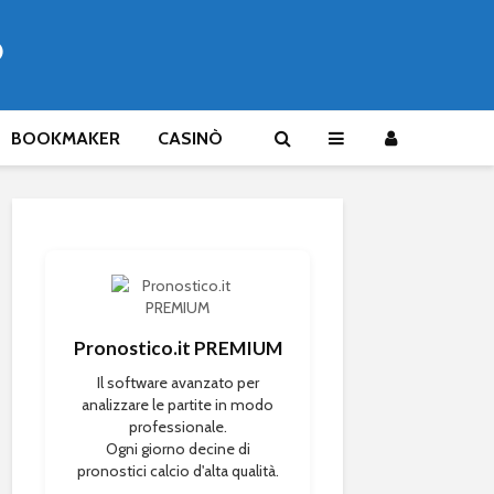
®
BOOKMAKER
CASINÒ
Pronostico.it PREMIUM
Il software avanzato per
analizzare le partite in modo
professionale.
Ogni giorno decine di
pronostici calcio d'alta qualità.