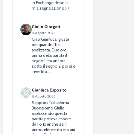
in Exchange dopo la
mia segnalazione ;-)
Giulio Giorgetti
8 Agosto 2026
Ciao Gianluca, giusta
per quando l'hai
analizzata. Due ore
prima della partita il
segno 1 era ancora
sotto il segno 2, poi si è
invertito.…
Gianluca Esposito
8 Agosto 2026
Sapporo Tokushima
Buongiorno Giulio
analizzando questa
partita poteva essere
da 1 o 1x anche se il
primo elemento era più