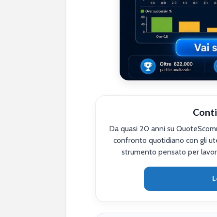
Conti
Da quasi 20 anni su QuoteScomme
confronto quotidiano con gli ute
strumento pensato per lavor
L