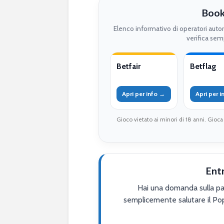
Book
Elenco informativo di operatori auto
verifica semp
Betfair
Betflag
Apri per info →
Apri per 
Gioco vietato ai minori di 18 anni. Gioca
Ent
Hai una domanda sulla par
semplicemente salutare il Po