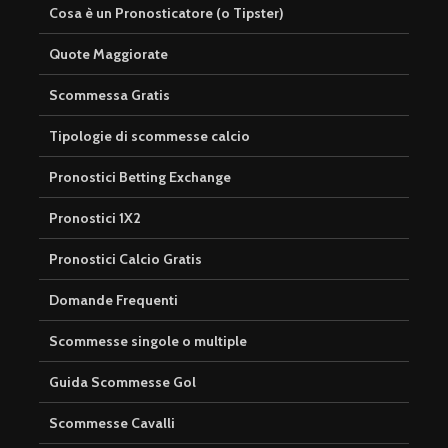
Cosa è un Pronosticatore (o Tipster)
Quote Maggiorate
Scommessa Gratis
Tipologie di scommesse calcio
Pronostici Betting Exchange
Pronostici 1X2
Pronostici Calcio Gratis
Domande Frequenti
Scommesse singole o multiple
Guida Scommesse Gol
Scommesse Cavalli