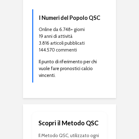
I Numeri del Popolo QSC
Online da 6.748+ giorni
19 anni di attività
3.816 articoli pubblicati
144.570 commenti
Il punto di riferimento per chi
vuole fare pronostici calcio
vincenti.
Scopri il Metodo QSC
Il Metodo QSC, utilizzato ogni