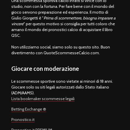
Una scommessa sportiva calcio infatti si vince con lo
studio, non con la fortuna. Per fare bene con il mondo del
gioco servono preparazione ed esperienza. Il motto di
Giulio Giorgetti è "
Prima di scommettere, bisogna imparare a
vincere
" per questo motivo si consiglia per tutti coloro che
amano il mondo dei pronostici calcio di acquistare il libro
QSC.
Non utilizziamo social, siamo solo su questo sito. Buon
divertimento con QuoteScommesseCalcio.com.
Giocare con moderazione
Le scommesse sportive sono vietate ai minori di 18 anni.
Giocare solo su siti legali autorizzati dallo Stato italiano
(ADM/AAMS).
Lista bookmaker scommesse legali
Betting Exchange ®
Pronostico.it
Pronostico.it PREMIUM