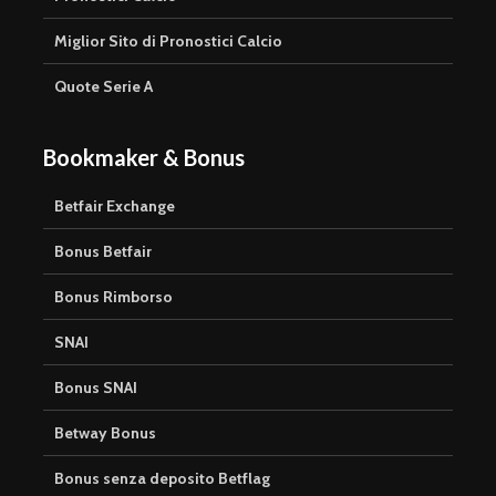
Miglior Sito di Pronostici Calcio
Quote Serie A
Bookmaker & Bonus
Betfair Exchange
Bonus Betfair
Bonus Rimborso
SNAI
Bonus SNAI
Betway Bonus
Bonus senza deposito Betflag