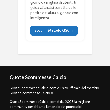
giorno da migliaia di utenti, ti
guida all’analisi corretta delle
partite e ti aiuta a giocare con
intelligenza
Scopri il Metodo QSC →
Quote Scommesse Calcio
QuoteScommesseCalcio.com è il sito ufficiale del marchio
Quote Scommesse Calcio ®.
QuoteScommesseCalcio.com è dal 2008 la migliore
community per chi ama il mondo dei pronostici,