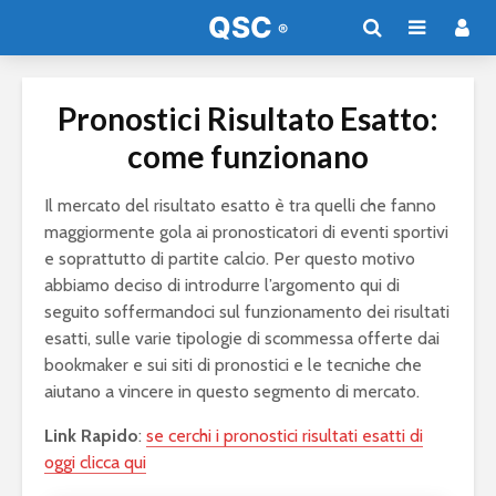
Pronostici Risultato Esatto:
come funzionano
Il mercato del risultato esatto è tra quelli che fanno
maggiormente gola ai pronosticatori di eventi sportivi
e soprattutto di partite calcio. Per questo motivo
abbiamo deciso di introdurre l’argomento qui di
seguito soffermandoci sul funzionamento dei risultati
esatti, sulle varie tipologie di scommessa offerte dai
bookmaker e sui siti di pronostici e le tecniche che
aiutano a vincere in questo segmento di mercato.
Link Rapido
:
se cerchi i pronostici risultati esatti di
oggi clicca qui