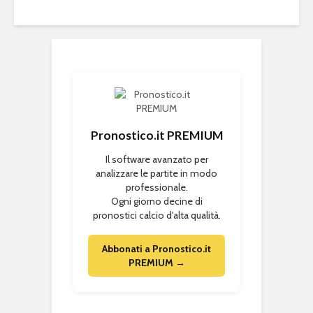
Pronostico.it PREMIUM
Il software avanzato per
analizzare le partite in modo
professionale.
Ogni giorno decine di
pronostici calcio d'alta qualità.
Abbonati a Pronostico.it
PREMIUM →