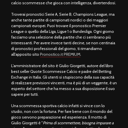
calcio scommesse che gioca con intelligenza, divertendosi.
Troverai pronostici Serie A, Serie B, Champions League, ma
anche tante partite di campionati nordici o dei maggiori
campionati europei. Puoi trovare il pronostico Premier
League o quello della Liga, Ligue 1 o Bundesliga. Ogni giorno
facciamo una selezione della partite che ci sembrano più
interessanti. Per avere invece tanti decine, se non centinaia
di pronostici professionali del giorno, ti rimandiamo
all'apposito sito
Pronostico.it PREMIUM
.
L'amministratore del sito è Giulio Giorgetti, autore del libro
best seller Quote Scommesse Calcio e padre del Betting
Exchange in Italia. Gli utenti si stupiscono della sua capacità
di realizzare previsioni vincenti, ma è più di un veggente, è un
esperto del settore che ha messo a sua disposizione il suo
sapere per tutti.
Una scommessa sportiva calcio infatti si vince con lo
studio, non con la fortuna. Per fare bene con il mondo del
gioco servono preparazione ed esperienza. Il motto di
Giulio Giorgetti è "
Prima di scommettere, bisogna imparare a