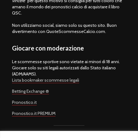
vincere
" per questo motivo si consiglia per tutti coloro che
amano il mondo dei pronostici calcio di acquistare il libro
QSC.
Non utilizziamo social, siamo solo su questo sito. Buon
divertimento con QuoteScommesseCalcio.com.
Giocare con moderazione
Le scommesse sportive sono vietate ai minori di 18 anni.
Giocare solo su siti legali autorizzati dallo Stato italiano
(ADM/AAMS).
Lista bookmaker scommesse legali
Betting Exchange ®
Pronostico.it
Pronostico.it PREMIUM