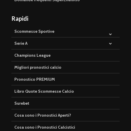
Rapidi
Scommesse Sportive
Serie A
Champions League
Migliori pronostici calcio
Pronostico PREMIUM
Libro Quote Scommesse Calcio
Surebet
Cosa sono i Pronostici Aperti?
Cosa sono i Pronostici Calcistici