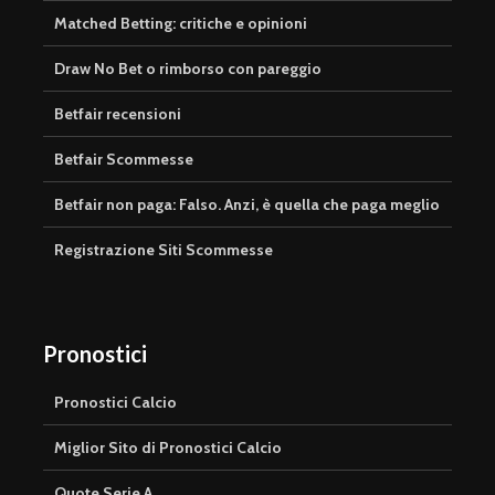
Matched Betting: critiche e opinioni
Draw No Bet o rimborso con pareggio
Betfair recensioni
Betfair Scommesse
Betfair non paga: Falso. Anzi, è quella che paga meglio
Registrazione Siti Scommesse
Pronostici
Pronostici Calcio
Miglior Sito di Pronostici Calcio
Quote Serie A