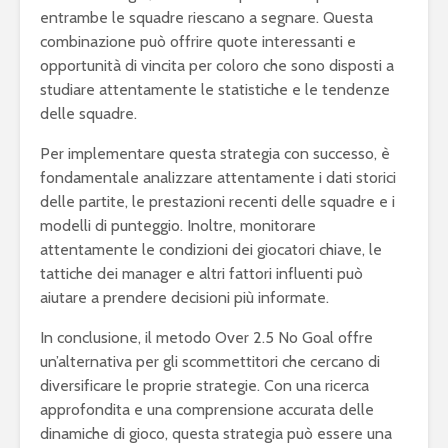
entrambe le squadre riescano a segnare. Questa
combinazione può offrire quote interessanti e
opportunità di vincita per coloro che sono disposti a
studiare attentamente le statistiche e le tendenze
delle squadre.
Per implementare questa strategia con successo, è
fondamentale analizzare attentamente i dati storici
delle partite, le prestazioni recenti delle squadre e i
modelli di punteggio. Inoltre, monitorare
attentamente le condizioni dei giocatori chiave, le
tattiche dei manager e altri fattori influenti può
aiutare a prendere decisioni più informate.
In conclusione, il metodo Over 2.5 No Goal offre
un’alternativa per gli scommettitori che cercano di
diversificare le proprie strategie. Con una ricerca
approfondita e una comprensione accurata delle
dinamiche di gioco, questa strategia può essere una