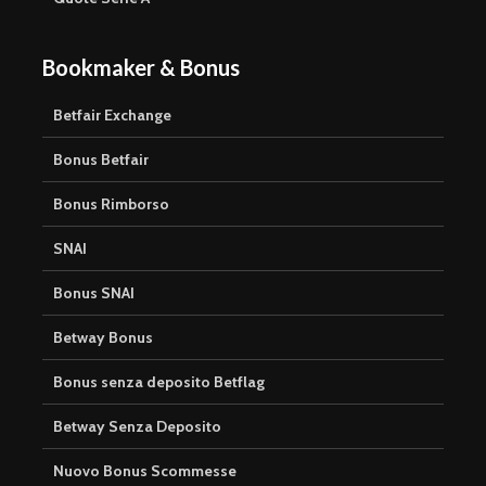
Bookmaker & Bonus
Betfair Exchange
Bonus Betfair
Bonus Rimborso
SNAI
Bonus SNAI
Betway Bonus
Bonus senza deposito Betflag
Betway Senza Deposito
Nuovo Bonus Scommesse