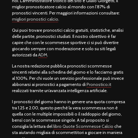
noi. L’amministratore storico del sito è Giulio Giorgetti, il
miglior pronosticatore calcio al mondo con l’87% di
pronostici vincenti. Per maggiori informazioni consultare:
migliori pronostici calcio
.
Qui puoi trovare pronostici calcio gratuiti, statistiche, analisi
delle partite, pronostici studiati. Il nostro obiettivo è far
capire che con le scommesse sportive ci si può divertire
giocando sempre con moderazione e solo su siti legali
autorizzati da
ADM
.
La nostra redazione pubblica pronostici scommesse
vincenti relativi alla schedina del giorno e lo facciamo gratis
al 100%. Per chi vuole un servizio professionale può invece
abbonarsi ai pronostici a pagamento di
Pronostico.it
realizzati tramite un’avanzata intelligenza artificiale.
I pronostici del giorno hanno in genere una quota compresa
tra 1.25 e 2.00, questo perché la vera scommessa non è
quella con le multiple impossibili o il raddoppio del giorno,
bensì con le scommesse singole. A tal proposito si
consiglia la lettura del
libro Quote Scommesse Calcio
che
sta aiutando migliaia di scommettitori a giocare in maniera