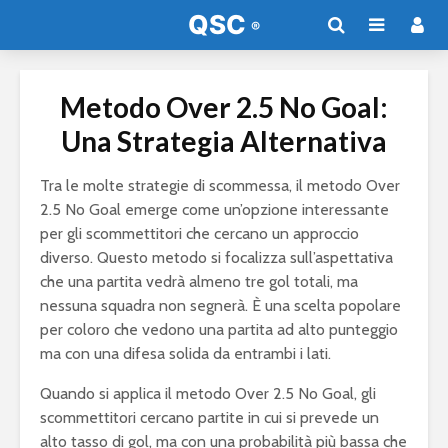
Metodo Over 2.5 No Goal:
Una Strategia Alternativa
Tra le molte strategie di scommessa, il metodo Over
2.5 No Goal emerge come un’opzione interessante
per gli scommettitori che cercano un approccio
diverso. Questo metodo si focalizza sull’aspettativa
che una partita vedrà almeno tre gol totali, ma
nessuna squadra non segnerà. È una scelta popolare
per coloro che vedono una partita ad alto punteggio
ma con una difesa solida da entrambi i lati.
Quando si applica il metodo Over 2.5 No Goal, gli
scommettitori cercano partite in cui si prevede un
alto tasso di gol, ma con una probabilità più bassa che