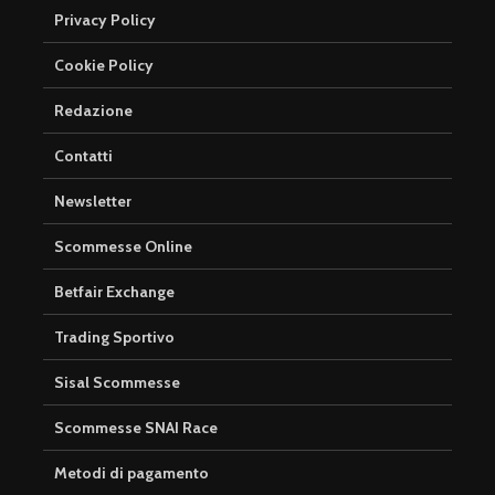
Privacy Policy
Cookie Policy
Redazione
Contatti
Newsletter
Scommesse Online
Betfair Exchange
Trading Sportivo
Sisal Scommesse
Scommesse SNAI Race
Metodi di pagamento