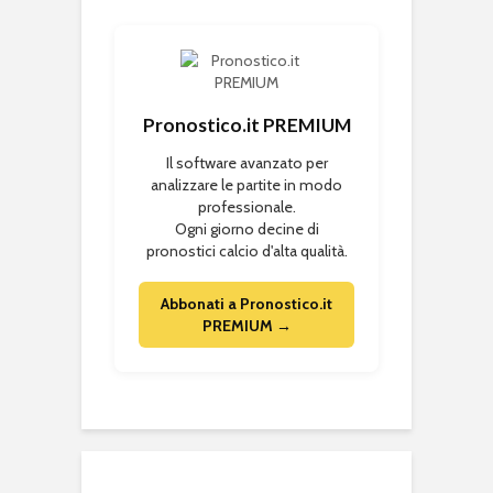
Pronostico.it PREMIUM
Il software avanzato per
analizzare le partite in modo
professionale.
Ogni giorno decine di
pronostici calcio d'alta qualità.
Abbonati a Pronostico.it
PREMIUM →