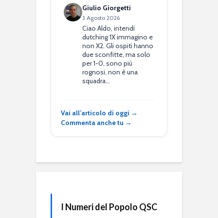
Giulio Giorgetti
3 Agosto 2026
Ciao Aldo, intendi
dutching 1X immagino e
non X2. Gli ospiti hanno
due sconfitte, ma solo
per 1-0, sono più
rognosi, non è una
squadra…
Vai all’articolo di oggi →
Commenta anche tu →
I Numeri del Popolo QSC