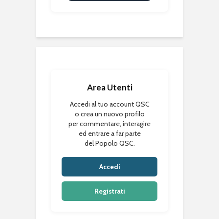
Area Utenti
Accedi al tuo account QSC
o crea un nuovo profilo
per commentare, interagire
ed entrare a far parte
del Popolo QSC.
Accedi
Registrati