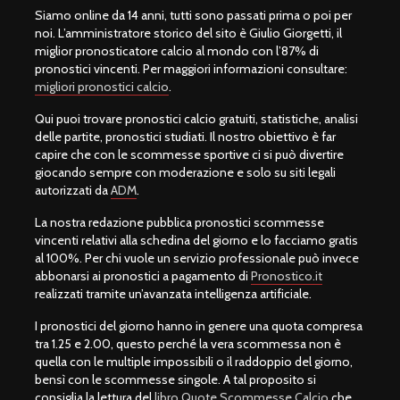
Siamo online da 14 anni, tutti sono passati prima o poi per
noi. L’amministratore storico del sito è Giulio Giorgetti, il
miglior pronosticatore calcio al mondo con l’87% di
pronostici vincenti. Per maggiori informazioni consultare:
migliori pronostici calcio
.
Qui puoi trovare pronostici calcio gratuiti, statistiche, analisi
delle partite, pronostici studiati. Il nostro obiettivo è far
capire che con le scommesse sportive ci si può divertire
giocando sempre con moderazione e solo su siti legali
autorizzati da
ADM
.
La nostra redazione pubblica pronostici scommesse
vincenti relativi alla schedina del giorno e lo facciamo gratis
al 100%. Per chi vuole un servizio professionale può invece
abbonarsi ai pronostici a pagamento di
Pronostico.it
realizzati tramite un’avanzata intelligenza artificiale.
I pronostici del giorno hanno in genere una quota compresa
tra 1.25 e 2.00, questo perché la vera scommessa non è
quella con le multiple impossibili o il raddoppio del giorno,
bensì con le scommesse singole. A tal proposito si
consiglia la lettura del
libro Quote Scommesse Calcio
che